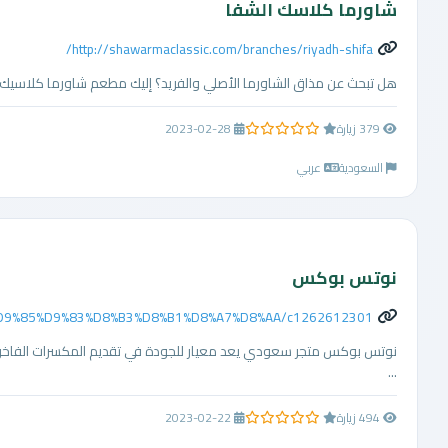
شاورما كلاسك الشفا
http://shawarmaclassic.com/branches/riyadh-shifa/
هل تبحث عن مذاق الشاورما الأصلي والفريد؟ إليك مطعم شاورما كلاسيك المت
379 زيارة
2023-02-28
0.0 من 5 نجوم
السعودية
عربي
نوتس بوكس
m/%D9%85%D9%83%D8%B3%D8%B1%D8%A7%D8%AA/c1262612301
نوتس بوكس متجر سعودي يعد معيار للجودة في تقديم المكسرات الفاخرة ذ
...
494 زيارة
2023-02-22
0.0 من 5 نجوم