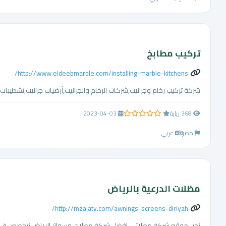
تركيب مطابخ
http://www.eldeebmarble.com/installing-marble-kitchens/
شركة تركيب رخام وجرانيت,شركات الرخام والجرانيت,أرضيات جرانيت,تشطيبات الر
368 زيارة
2023-04-03
0.0 من 5 نجوم
مصر
عربي
مظلات الدرعية بالرياض
http://mzalaty.com/awnings-screens-diriyah/
نحن موقع شركة مظلاتي افضل شركة مظلات وسواتر الرياض نتخصص في ت