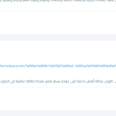
w.herocleana.com/%d8%b4%d8%b1%d9%83%d8%a9-%d8%aa%d9%86%d8%b8
، اقوى عمالة أفضل خدمة اعلى جودة بسعر مُميز، شركة نظافة عالمية في الكويت .