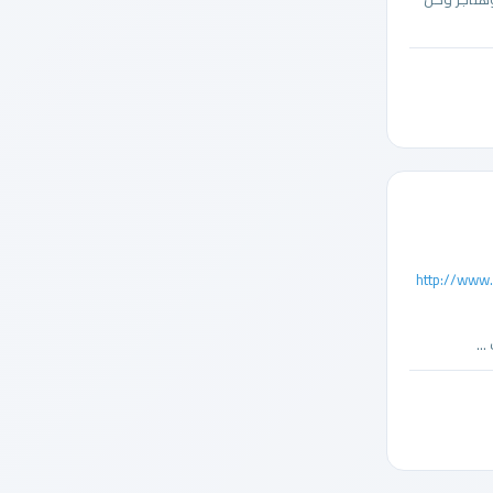
http://ww
..