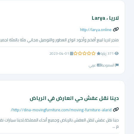
لاريا ، Larya
http://larya.online
متجر لاريا لبيع أفخم وأجود انواع العطور والتوصيل مجاني مئة بالمئة لجمي
371 زيارة
2023-04-01
0.0 من 5 نجوم
السعودية
عربي
دينا نقل عفش حي العارض في الرياض
http://dina-movingfurniture.com/moving-furniture-alarid/
دينا نقل عفش لنقل العفش بالرياض وجميع أنحاء المملكة,لدينا سيارات
م ...