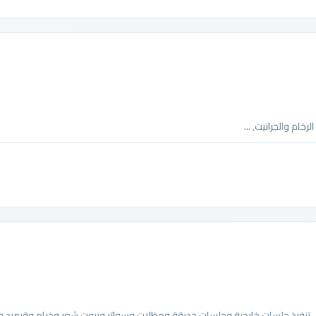
خام والجرانيت, ...
نفيذ جلسات خارجية وجلسات حديقة ومظلات وسواتر وبيوت شعر وخيام وقرميد و