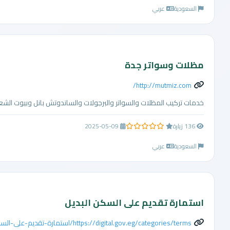
السعودية
عربي
مظلات وسواتر جدة
http://mutmiz.com/
خدمات تركيب المظلات والسواتر والبرجولات والساندوتش بانل وبيوت الشع
136 زيارة
2025-05-09
0.0 من 5 نجوم
السعودية
عربي
استمارة تقديم على السكن البديل
https://digital.gov.eg/categories/terms/استمارة-تقديم-على-السكن-البديل