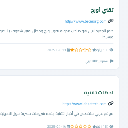
تقني أورج
http://www.tecniorg.com
صقر الجعيملاني هو صاحب مدونه تقني اورج ومحلل تقني شغوف بالتكنولوج
وبسيط ...
138 زيارة
2025-04-19
1.0 من 5 نجوم
السعودية
عربي
لحظات تقنية
http://www.lahzatech.com
موقع عربي متخصص في أخبار التقنية، يقدم شروحات حصرية حول الأجهزة والبر
164 زيارة
2025-04-14
0.0 من 5 نجوم