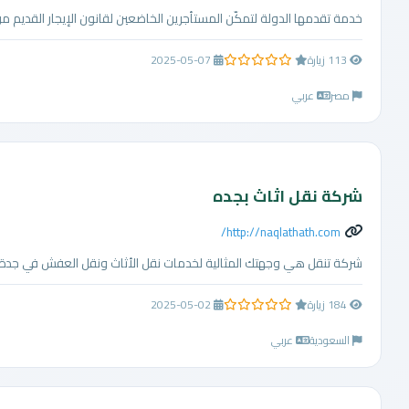
خدمة تقدمها الدولة لتمكّن المستأجرين الخاضعين لقانون الإيجار القديم من
113 زيارة
2025-05-07
0.0 من 5 نجوم
مصر
عربي
شركة نقل اثاث بجده
http://naqlathath.com/
شركة تنقل هي وجهتك المثالية لخدمات نقل الأثاث ونقل العفش في جدة. نقدم 
184 زيارة
2025-05-02
0.0 من 5 نجوم
السعودية
عربي