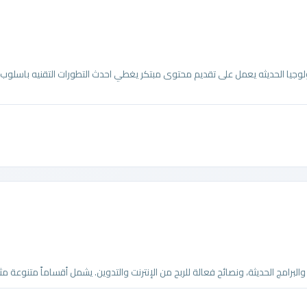
يا الحديثه يعمل على تقديم محتوى مبتكر يغطي احدث التطورات التقنيه باسلوب ا
امج الحديثة، ونصائح فعالة للربح من الإنترنت والتدوين. يشمل أقساماً متنوعة مثل 