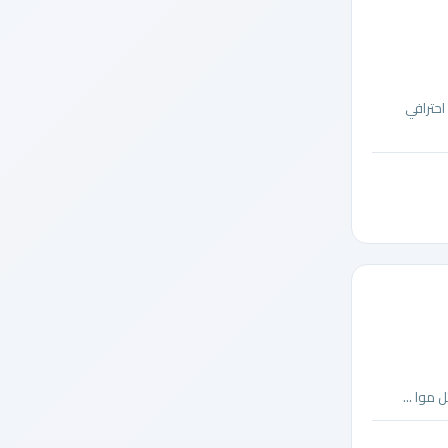
حترافي
موا ...