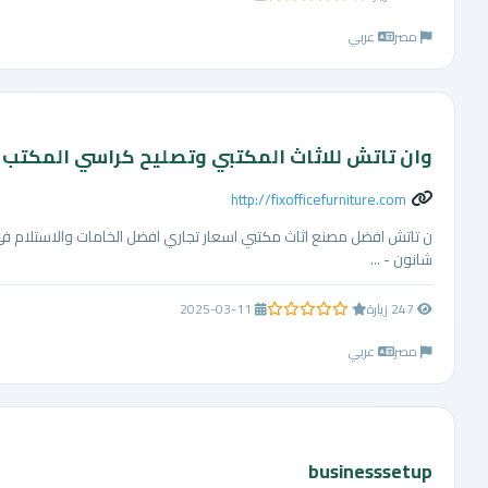
مصر
عربي
وان تاتش للاثاث المكتبي وتصليح كراسي المكتب
http://fixofficefurniture.com
ن تاتش افضل مصنع اثاث مكتبي اسعار تجاري افضل الخامات والاستلام 
شانون - ...
247 زيارة
2025-03-11
0.0 من 5 نجوم
مصر
عربي
businesssetup