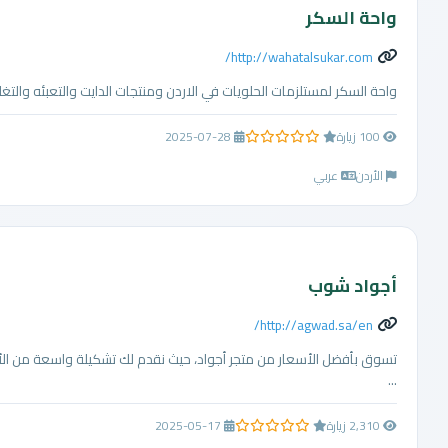
واحة السكر
http://wahatalsukar.com/
واحة السكر لمستلزمات الحلويات في الاردن ومنتجات الدايت والتعبئه والتغليف tps://www.facebook.com/wahatalsukar
100 زيارة
2025-07-28
0.0 من 5 نجوم
الأردن
عربي
أجواد شوب
http://agwad.sa/en/
تسوق بأفضل الأسعار من متجر أجواد، حيث نقدم لك تشكيلة واسعة من الأج
...
2,310 زيارة
2025-05-17
0.0 من 5 نجوم