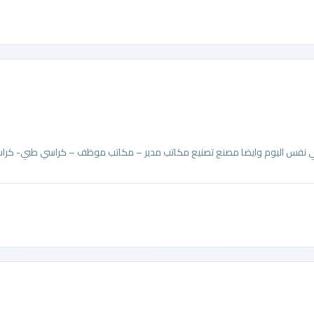
في نفس اليوم وايضا مصنع تصنيع مكاتب مدير – مكاتب موظف – كراسي طبي- كراس