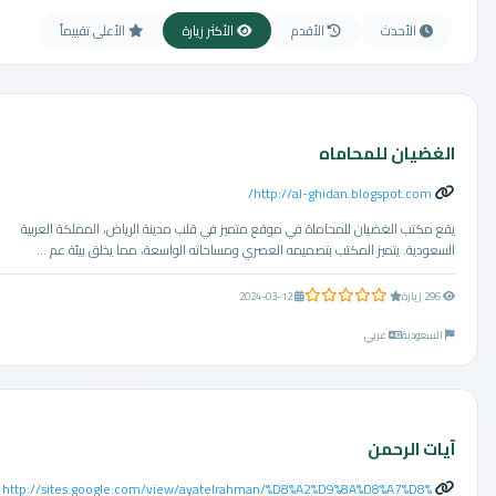
الأحدث
الأقدم
الأكثر زيارة
الأعلى تقييماً
الغضيان للمحاماه
http://al-ghidan.blogspot.com/
يقع مكتب الغضيان للمحاماة في موقع متميز في قلب مدينة الرياض، المملكة العربية
السعودية. يتميز المكتب بتصميمه العصري ومساحاته الواسعة، مما يخلق بيئة عم ...
0.0 من 5 نجوم
296 زيارة
2024-03-12
السعودية
عربي
آيات الرحمن
http://sites.google.com/view/ayatelrahman/%D8%A2%D9%8A%D8%A7%D8%