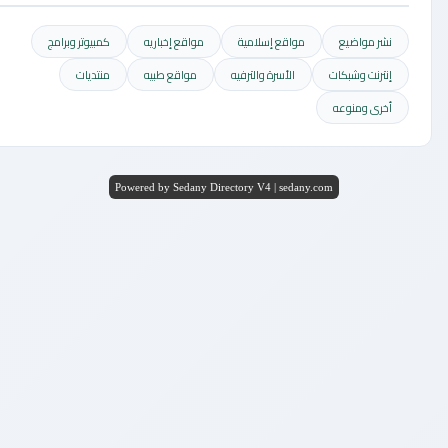
نشر مواضيع
مواقع إسلامية
مواقع إخباريه
كمبيوتر وبرامج
إنترنت وشبكات
الأسرة والترفيه
مواقع طبيه
منتديات
أخرى ومنوعه
Powered by Sedany Directory V4 | sedany.com