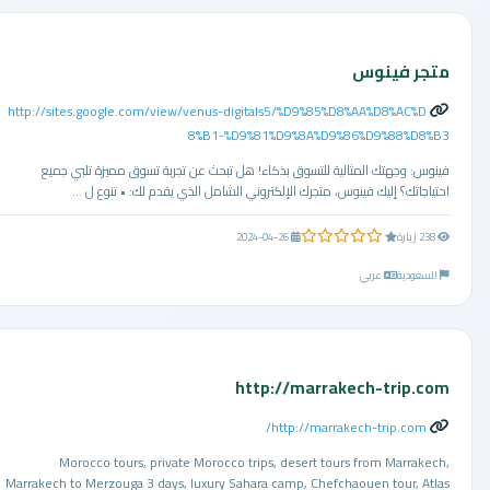
متجر فينوس
http://sites.google.com/view/venus-digitals5/%D9%85%D8%AA%D8%AC%D
8%B1-%D9%81%D9%8A%D9%86%D9%88%D8%B3
فينوس: وجهتك المثالية للتسوق بذكاء! هل تبحث عن تجربة تسوق مميزة تلبي جميع
احتياجاتك؟ إليك فينوس، متجرك الإلكتروني الشامل الذي يقدم لك: • تنوع ل ...
0.0 من 5 نجوم
238 زيارة
2024-04-26
السعودية
عربي
http://marrakech-trip.com
http://marrakech-trip.com/
Morocco tours, private Morocco trips, desert tours from Marrakech,
Marrakech to Merzouga 3 days, luxury Sahara camp, Chefchaouen tour, Atlas