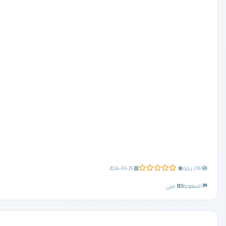
0.0 من 5 نجوم
276 زيارة
2024-03-25
السعودية
عربي