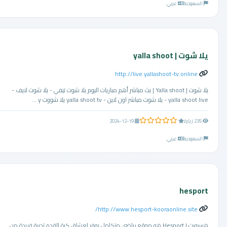
السعودية
عربي
يلا شوت | yalla shoot
http://live.yallashoot-tv.online
يلا شوت | Yalla shoot | بث مباشر أهم مباريات اليوم يلا شوت تيفي - يلا شوت لايف -
yalla shoot live - يلا شوت مباشر اون لاين - yalla shoot tv يلا شووت y ...
0.0 من 5 نجوم
235 زيارة
2024-12-19
السعودية
عربي
hesport
http://www.hesport-kooraonline.site/
هسبورت | Hesport هو موقع رياضي متكامل يوفر لعشاق كرة القدم تجربة فريدة من