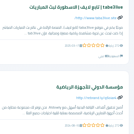
tabe3live | تابع لايف | الاسطورة لبث المباريات
http://www.taba3live.site/
مرحبًا بكم في موقع taba3live (تابع لايف)، المنصة الرائدة في عالم بث المباريات المباشر.
إذا كنت تبحث عن تجربة مشاهدة رياضية مميزة ومجانية، فإن tab3live ...
0.0 من 5 نجوم
272 زيارة
2025-03-17
السعودية
عربي
مؤسسة الدولي للأجهزة الرياضية
http://rebrand.ly/q6oiar4
أصبح تحقيق أهداف اللياقة البدنية أسهل مع Aldowly. نحن نوفر لك مجموعة مختارة من
أحدث أجهزة التمارين الرياضية، المصممة بعناية لتلبية احتياجات جميع الفئا ...
0.0 من 5 نجوم
272 زيارة
2024-08-15