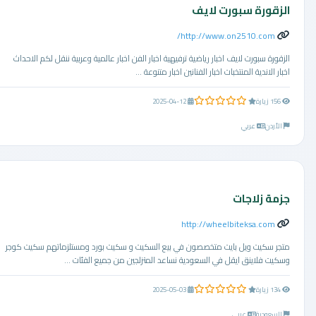
الزقورة سبورت لايف
http://www.on2510.com/
الزقورة سبورت لايف اخبار رياضية ترفيهية اخبار الفن اخبار عالمية وعربية ننقل لكم الاحداث
اخبار الاندية المنتخبات اخبار الفنانين اخبار متنوعة ...
0.0 من 5 نجوم
156 زيارة
2025-04-12
الأردن
عربي
جزمة زلاجات
http://wheelbiteksa.com
متجر سكيت ويل بايت متخصصون في بيع السكيت و سكيت بورد ومستلزماتهم سكيت كوجر
وسكيت فلاينق ايقل في السعودية نساعد المتزلجين من جميع الفئات ...
0.0 من 5 نجوم
134 زيارة
2025-05-03
السعودية
عربي