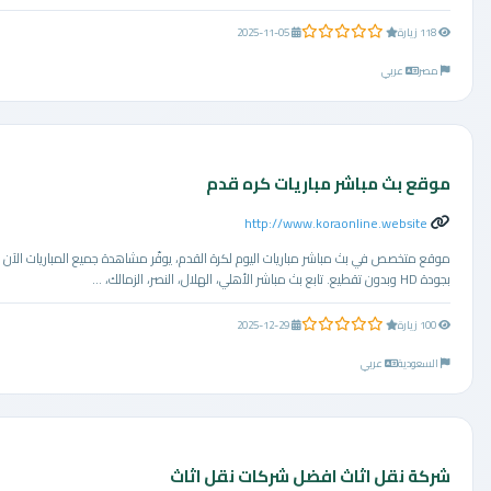
0.0 من 5 نجوم
118 زيارة
2025-11-05
مصر
عربي
موقع بث مباشر مباريات كره قدم
http://www.koraonline.website
موقع متخصص في بث مباشر مباريات اليوم لكرة القدم، يوفّر مشاهدة جميع المباريات الآن
بجودة HD وبدون تقطيع. تابع بث مباشر الأهلي، الهلال، النصر، الزمالك، ...
0.0 من 5 نجوم
100 زيارة
2025-12-29
السعودية
عربي
شركة نقل اثاث افضل شركات نقل اثاث