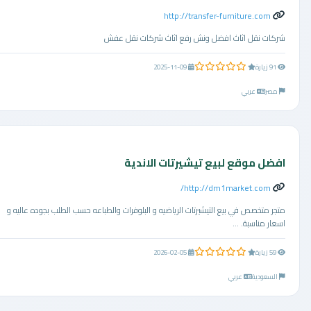
http://transfer-furniture.com
شركات نقل اثاث افضل ونش رفع اثاث شركات نقل عفش
0.0 من 5 نجوم
91 زيارة
2025-11-09
مصر
عربي
افضل موقع لبيع تيشيرتات الاندية
http://dm1market.com/
متجر متخصص في بيع التيشيرتات الرياضيه و البلوفرات والطباعه حسب الطلب بجوده عاليه و
اسعار مناسبة. ...
0.0 من 5 نجوم
59 زيارة
2026-02-05
السعودية
عربي