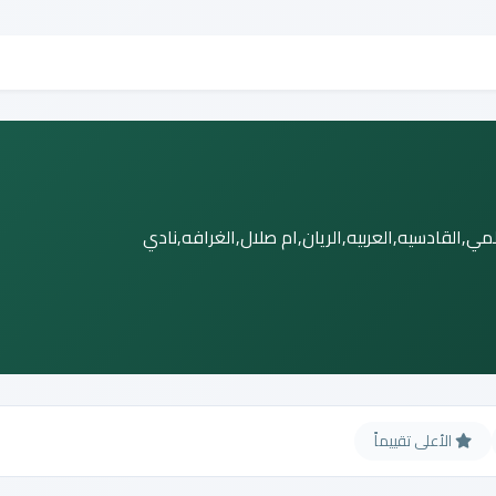
لمي,القادسيه,العربيه,الريان,ام صلال,الغرافه,نادي
الأعلى تقييماً