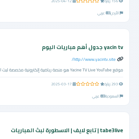
156 زيارة
2025-04-12
0.0 من 5 نجوم
الأردن
عربي
yacin tv جدول أهم مباريات اليوم
http://www.yacintv.site/
موقع Yacine TV Live YouTube هو منصة رياضية إلكترونية مخصصة لبث المباريات مباشرة عبر الإنترنت، مما يتيح لعشاق الرياضة متابعة أبرز البطولات العالمية وال ...
293 زيارة
2025-03-17
0.0 من 5 نجوم
السعودية
عربي
tabe3live | تابع لايف | الاسطورة لبث المباريات