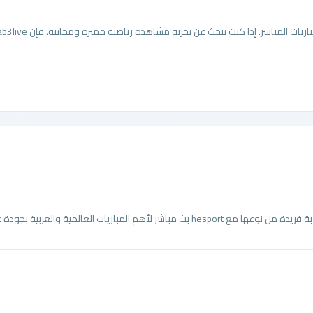
هسبورت | Hesport هو موقع رياضي متكامل يوفر لعشاق كرة القدم تجربة فريدة من نوعها مع hesport بث مباشر لأهم المباريات العالمي