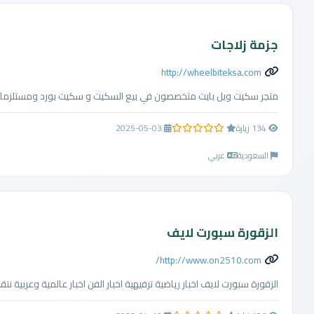
جزمة زلاجات
http://wheelbiteksa.com
متجر سكيت ويل بايت متخصصون في بيع السكيت و سكيت بورد ومستلزماتهم
134 زيارة
2025-05-03
0.0 من 5 نجوم
السعودية
عربي
الزقورة سبورت لايف
http://www.on2510.com/
الزقورة سبورت لايف اخبار رياضية ترفيهية اخبار الفن اخبار عالمية وعربية ننقل ل