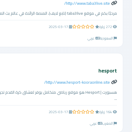
http://www.taba3live.site/
مرحبًا بكم في موقع taba3live (تابع لايف)، المنصة الرائدة في عالم بث المباريات المباشر. إذا كنت تبحث عن تجربة مشاهدة رياضية مميزة ومجانية، فإن tab3live ...
272 زيارة
2025-03-17
0.0 من 5 نجوم
السعودية
عربي
hesport
http://www.hesport-kooraonline.site/
...
164 زيارة
2025-03-17
0.0 من 5 نجوم
المغرب
عربي