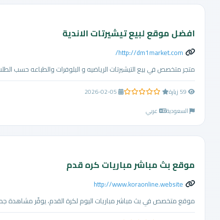
افضل موقع لبيع تيشيرتات الاندية
http://dm1market.com/
متجر متخصص في بيع التيشيرتات الرياضيه و البلوفرات والطباعه حسب الطلب 
59 زيارة
2026-02-05
0.0 من 5 نجوم
السعودية
عربي
موقع بث مباشر مباريات كره قدم
http://www.koraonline.website
موقع متخصص في بث مباشر مباريات اليوم لكرة القدم، يوفّر مشاهدة جميع المباريات الآن بجودة HD وبدون تقطيع. تابع بث مبا