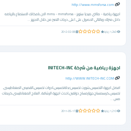
http://www.mmsforsa.com
اجهزة رياضية - مالتي ميديا ستورز - mms - mmsforsa الان بامكانك الاستمتاع بالرياضه
داخل منزلك وبالتالي الحصول على اعلى درجات التميز من خلال الاجهز ...
0.0 من 5 نجوم
1,240 زيارة
2012-02-08
اجهزة رياضية من شركة INITECH-INC
http://WWW.INITECH-INC.COM
افضل اجهزة التخسيس,شورت تخسيس؛بدلةتخسيس,ادوات تخسيس,القميص المغناطيسى,
تخسيس,كرسىمساج,جهازمساج دولفين,احدث اجهزة الرشاقة, العلاج المغناطيسى,كريمات
مس ...
0.0 من 5 نجوم
1,213 زيارة
2011-05-17