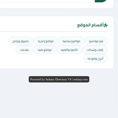
أقسام الموقع
نشر مواضيع
مواقع إسلامية
مواقع إخباريه
كمبيوتر وبرامج
إنترنت وشبكات
الأسرة والترفيه
مواقع طبيه
منتديات
أخرى ومنوعه
Powered by Sedany Directory V4 | sedany.com