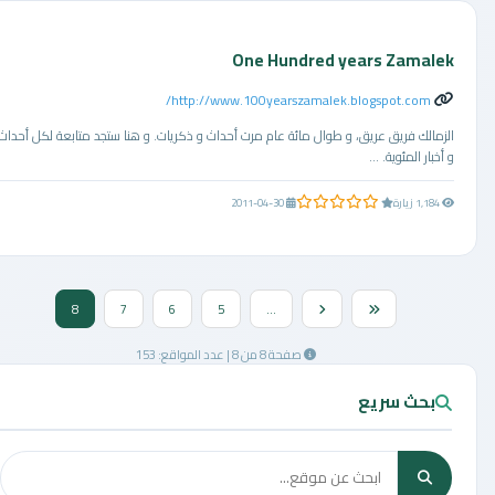
One Hundred years Zamalek
http://www.100yearszamalek.blogspot.com/
الزمالك فريق عريق، و طوال مائة عام مرت أحداث و ذكريات. و هنا ستجد متابعة لكل أحداث
و أخبار المئوية. ...
0.0 من 5 نجوم
1,184 زيارة
2011-04-30
8
7
6
5
...
صفحة 8 من 8 | عدد المواقع: 153
بحث سريع