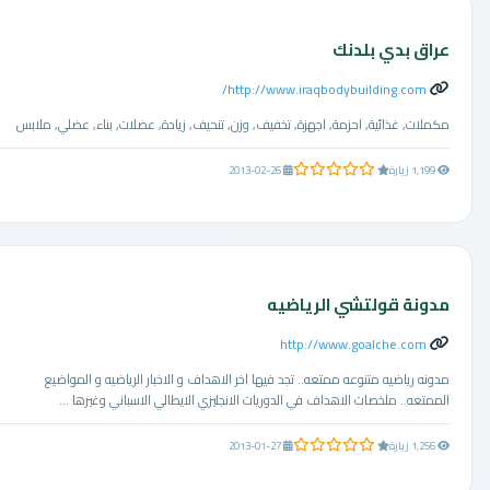
عراق بدي بلدنك
http://www.iraqbodybuilding.com/
مكملات, غذائية, احزمة, اجهزة, تخفيف, وزن, تنحيف, زيادة, عضلات, بناء, عضلي, ملابس
0.0 من 5 نجوم
1,199 زيارة
2013-02-26
مدونة قولتشي الرياضيه
http://www.goalche.com
مدونه رياضيه متنوعه ممتعه.. تجد فيها اخر الاهداف و الاخبار الرياضيه و المواضيع
الممتعه.. ملخصات الاهداف في الدوريات الانجليزي الايطالي الاسباني وغيرها ...
0.0 من 5 نجوم
1,256 زيارة
2013-01-27