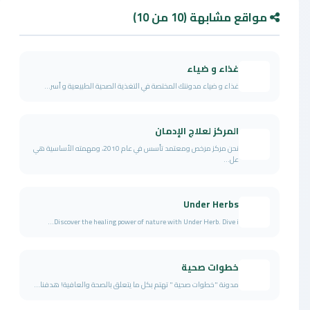
مواقع مشابهة (10 من 10)
غذاء و ضياء
غذاء و ضياء مدونتك المختصة في التغذية الصحية الطبيعية و أسر...
المركز لعلاج الإدمان
نحن مركز مرخص ومعتمد تأسس في عام 2010، ومهمته الأساسية هي
عل...
Under Herbs
Discover the healing power of nature with Under Herb. Dive i...
خطوات صحية
مدونة "خطوات صحية " تهتم بكل ما يتعلق بالصحة والعافية! هدفنا...