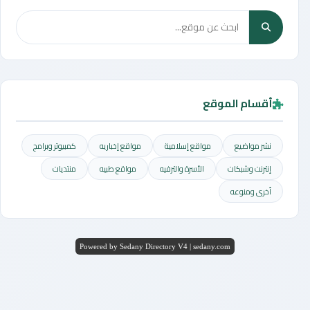
أقسام الموقع
نشر مواضيع
مواقع إسلامية
مواقع إخباريه
كمبيوتر وبرامج
إنترنت وشبكات
الأسرة والترفيه
مواقع طبيه
منتديات
أخرى ومنوعه
Powered by Sedany Directory V4 | sedany.com