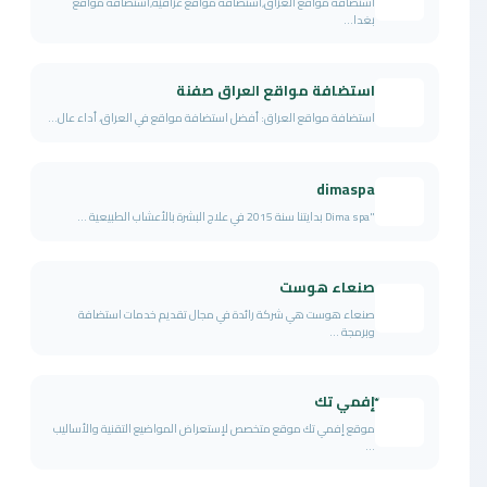
استضافة مواقع العراق,استضافة مواقع عراقية,استضافة مواقع
بغدا...
استضافة مواقع العراق صفنة
استضافة مواقع العراق: أفضل استضافة مواقع في العراق، أداء عال...
dimaspa
"Dima spa بدايتنا سنة 2015 في علاج البشرة بالأعشاب الطبيعية ...
صنعاء هوست
صنعاء هوست هي شركة رائدة في مجال تقديم خدمات استضافة
وبرمجة ...
ّإفمي تك
موقع إفمي تك موقع متخصص لإستعراض المواضيع التقنية والأساليب
...