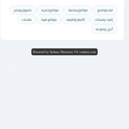
نشر مواضيع
مواقع إسلامية
مواقع إخباريه
كمبيوتر وبرامج
إنترنت وشبكات
الأسرة والترفيه
مواقع طبيه
منتديات
أخرى ومنوعه
Powered by Sedany Directory V4 | sedany.com