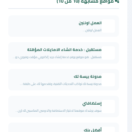
مواقع مشابهة (10 من 10)
العمل اونلين
العمل اونلين...
مستقبل : خدمة انشاء الامايلات المؤقتة
مستقبل : هو موقع يوفر خدمة إنشاء بريد إلكتروني مؤقت وفوري دو...
مدونة بيسة تك
مدونة بيسة تك تواكب التحديثات التقنية، وتقدمها لك، على طبقة ...
إستضافتي
سوف يرشدك موقعنا لاختيار الاستضافة والدومين المناسبين لك لإن...
أفضل بنك