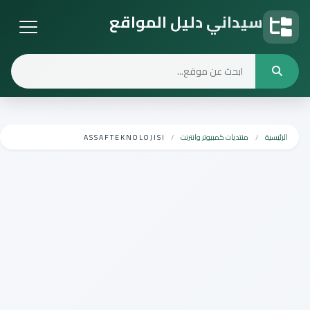
سيداني دليل المواقع
دليل المواقع
الرئيسية
منتديات كمبيوتر وانترنت
A S S A F T E K N O L O J I S I