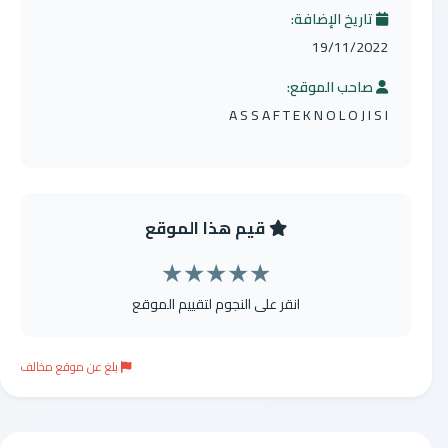
تاريخ الإضافة:
19/11/2022
صاحب الموقع:
A S S A F T E K N O L O J I S I
قيم هذا الموقع
★
★
★
★
★
انقر على النجوم لتقييم الموقع
بلغ عن موقع مخالف