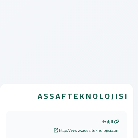
A S S A F T E K N O L O J I S I
الرابط:
http://www.assafteknolojisi.com