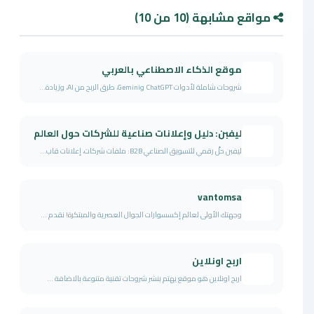
مواقع مشابهة (10 من 10)
موقع الذكاء الاصطناعي بالعربي
شروحات شاملة لأدوات ChatGPT وGemini، طرق الربح من AI، وزيادة...
ليفبن: دليل وإعلانات صناعية للشركات حول العالم
ليفبن حلّ رقمي للتسويق الصناعي B2B: ملفات شركات، إعلانات قاب...
vantomsa
وجهتك الأولى لعالم إكسسوارات الجوال العصرية والمبتكرة! نقدم ...
اربح اونلاين
اربح اونلاين هو موقع يهتم بنشر شروحات تقنية متنوعة بالاضافة ...