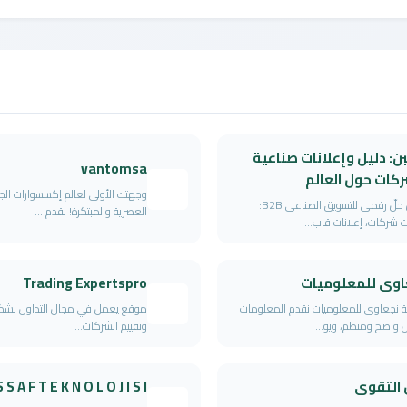
ن: دليل وإعلانات صناعية
vantomsa
كات حول العالم
وجهتك الأولى لعالم إكسسوارات الج
ليفبن حلّ رقمي للتسويق الصناعي B2B:
العصرية والمبتكرة! نقدم ...
 شركات، إعلانات قاب...
اوى للمعلوميات
Trading Expertspro
 نجعاوى للمعلوميات نقدم المعلومات
موقع يعمل في مجال التداول بشك
واضح ومنظم، ويو...
وتقييم الشركات...
 التقوى
S S A F T E K N O L O J I S I