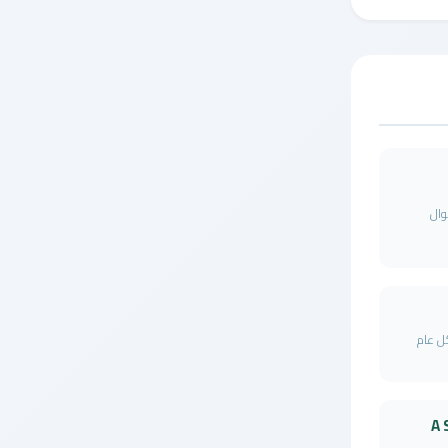
وال
ل عام
A 