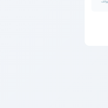
هواتف