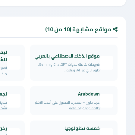
مواقع مشابهة (10 من 10)
ليفب
موقع الذكاء الاصطناعي بالعربي
للشر
شروحات شاملة لأدوات ChatGPT وGemini،
طرق الربح من AI، وزيادة...
ملفات
Arabdown
نجع
عرب داون – مصدرك للحصول على أحدث الأخبار
مدونة
والمعلومات المتعلقة...
بشكل 
خمسة تكنولوجيا
ركن