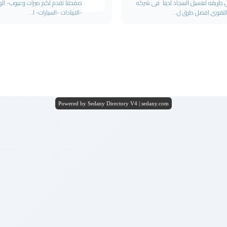
طريقه لغسيل السجاد لدينا فى شركه
صفحتنا تقدم لكم ميزات وعيوب- ال
لتقوى افضل طرق ل...
-الايبادات -السيارات- ا...
Powered by Sedany Directory V4 | sedany.com