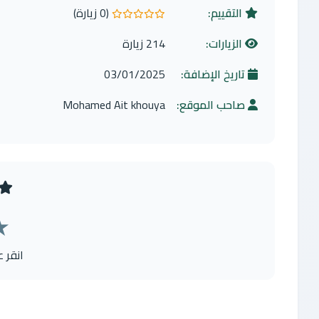
التقييم:
(0 زيارة)
0.0 من 5 نجوم
الزيارات:
214 زيارة
تاريخ الإضافة:
03/01/2025
صاحب الموقع:
Mohamed Ait khouya
★
انقر 