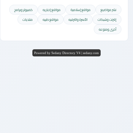
نشر مواضيع
مواقع إسلامية
مواقع إخباريه
كمبيوتر وبرامج
إنترنت وشبكات
الأسرة والترفيه
مواقع طبيه
منتديات
أخرى ومنوعه
Powered by Sedany Directory V4 | sedany.com