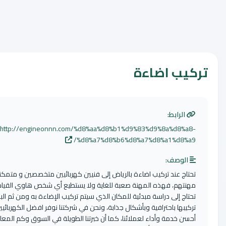
اضاءة
:
http://engineonnn.com/%d8%aa%d8%b1%d9%83%d9%8a
%d8%a7%d8%b6%d8%a7%d8%a1
:
د تركيب اضاءة بالرياض إلى فنيين كهربائيين متخصصين و متمكنين من
فهذه المهنة صعبة للغاية ولا يستطيع أي شخص هاوي القيام بها، حيث
 دراسة مبدئية للمكان الذي سيتم تركيب الإضاءة به ومن ثم البدء في
احترافية وبأشكال جذابة، ونحن في شركتنا نوفر افضل الكهربائيين لتقديم
ة وأداء لعملائنا، كما أن خبرتنا الطويلة في السوق وكم المعلومات عن