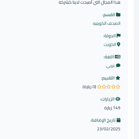
ال التي أصبحت لدينا كشركة
:
كويتيه
:
:
م:
(0 زيارة)
ات:
الإضافة:
23/