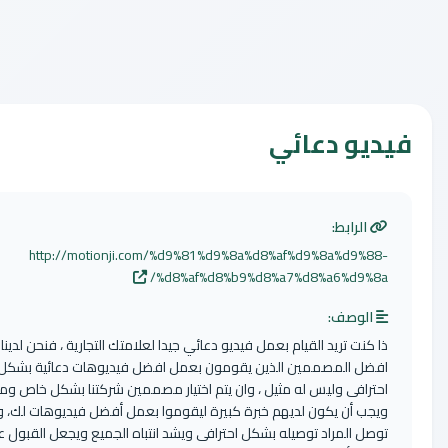
و دعائي
الرابط:
http://motionji.com/%d9%81%d9%8a%d8%af%d9%8a%d9%
%d8%af%d8%b9%d8%a7%d8%a6%d9%
لوصف:
نت تريد القيام بعمل فيديو دعائي جيدا لعلامتك التجارية ، فنحن لدينا
ل المصممين الذين يقومون بعمل افضل فيديوهات دعائية بشكل
رافى وليس له مثيل ، وان يتم اختيار مصممين شركتنا بشكل خاص ومميز
ب أن يكون لديهم خبرة كبيرة ليقوموا بعمل أفضل فيديوهات لك، و
ل المراد توصيله بشكل احترافى ويشد انتباه الجميع ويجعل القبول عليها