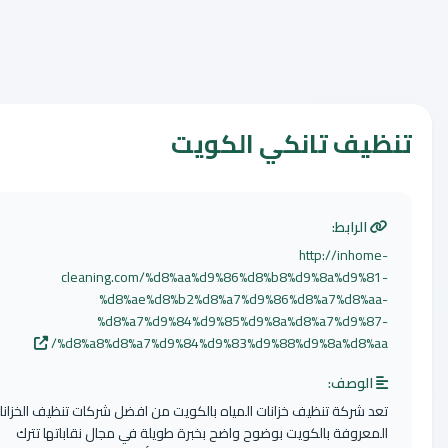
ظيف تانكي الكويت
الرابط:
http://inhome-
cleaning.com/%d8%aa%d9%86%d8%b8%d9%8a%d9%81-
%d8%ae%d8%b2%d8%a7%d9%86%d8%a7%d8%aa-
%d8%a7%d9%84%d9%85%d9%8a%d8%a7%d9%87-
%d8%a8%d8%a7%d9%84%d9%83%d9%88%d9%8a%d8%aa/
الوصف:
تعد شركة تنظيف خزانات المياه بالكويت من افضل شركات تنظيف الخزانات
المعروفة بالكويت بوضوح واضح بخبرة طويلة في مجال نقاباتها تترك