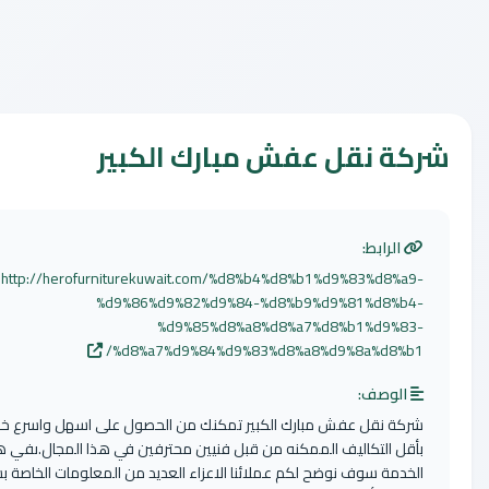
قل عفش مبارك الكبير
:
http://herofurniturekuwait.com/%d8%b4%d8%b1%d9%83
%d9%86%d9%82%d9%84-%d8%b9%d9%81%
%d9%85%d8%a8%d8%a7%d8%b1%
%d8%a7%d9%84%d9%83%d8%a8%d9%8a%
:
ل عفش مبارك الكبير تمكنك من الحصول على اسهل واسرع خدمة نقل
كاليف الممكنه من قبل فنيين محترفين في هذا المجال.ىفي هذه
وف نوضح لكم عملائنا الاعزاء العديد من المعلومات الخاصة بشركتنا من