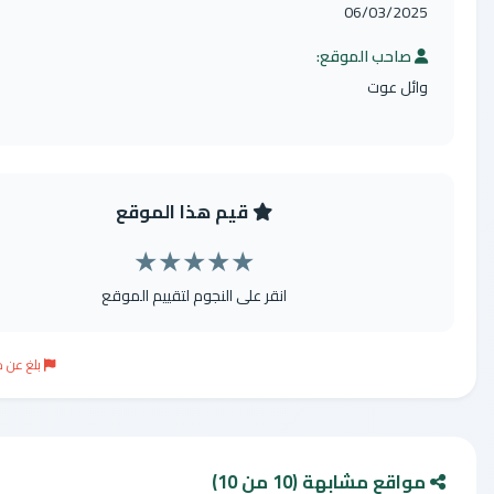
06/03/2
حب الموقع:
 عوت
قيم هذا الموقع
★
★
★
★
★
انقر على النجوم لتقييم الموقع
بلغ عن موقع مخالف
 مشابهة (10 من 10)