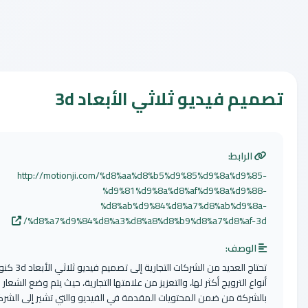
 فيديو ثلاثي الأبعاد 3d
لرابط:
http://motionji.com/%d8%aa%d8%b5%d9%85%d9%8a%d9%
%d9%81%d9%8a%d8%af%d9%8a%d9%
%d8%ab%d9%84%d8%a7%d8%ab%d9%
%d8%a7%d9%84%d8%a3%d8%a8%d8%b9%d8%a7%d8%af-
وصف:
تحتاج العديد من الشركات التجارية إلى تصميم فيديو ثلاثي الأبعاد 3d كنوع من
ع الترويج أكثر لها، والتعزيز من علامتها التجارية، حيث يتم وضع الشعار الخاص
ركة من ضمن المحتويات المقدمة في الفيديو والتي تشير إلى الشركة