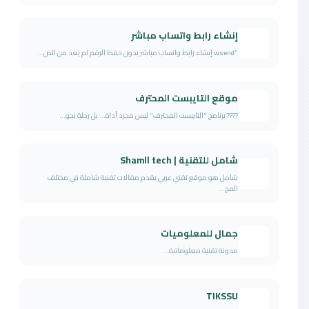
إنشاء رابط واتساب مباشر
"wsend إنشاء رابط واتساب مباشر بدون حفظ الرقم لم يعد من الض...
موقع التايبست المحترف
???? برنامج "التايبست المحترف" ليس مجرد أداة... بل رحلة نحو...
شامل للتقنية | Shamll tech
شامل هو موقع تقني عربي يقدم مقالات تقنية شاملة في مختلف
المج...
جمال للمعلوميات
مدونة تقنية معلوماتية...
TIKSSU