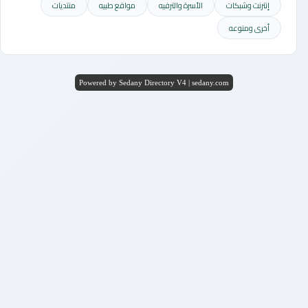
إنترنت وشبكات
الأسرة والترفيه
مواقع طبيه
منتديات
أخرى ومنوعه
Powered by Sedany Directory V4 | sedany.com