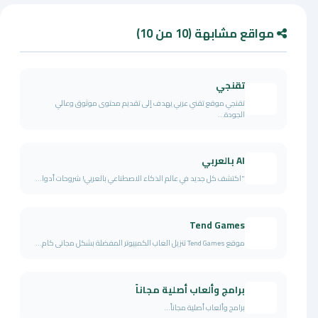
مواقع مشابهة (10 من 10)
تقنجي
تقنجي موقع تقني عربي يهدف إلى تقديم محتوى موثوق وعالي
الجودة...
AI بالعربي
"اكتشف كل جديد في عالم الذكاء الاصطناعي بالعربي! شروحات أدوا...
Tend Games
موقع Tend Games تنزيل العاب الكمبيوتر المفضلة بشكل مجانى كام...
برامج وألعاب أصلية مجاناً
برامج وألعاب أصلية مجاناً...