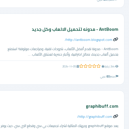
AntBoom - مدونه لتحميل الالعاب وكل جديد
http://antboom.blogspot.com/
AntBoom - مدونة تقدم أفضل الألعاب، شروحات تقنية، ومراجعات موثوقة! استمتع
بتحميل ألعاب جديدة، نصائح احترافية، وأخبار حصرية لعشاق الألعاب. ...
0.0 من 5 نجوم
244 زيارة
2024-11-05
مصر
عربي
graphibuff.com
http://graphibuff.com/
يعد موقع graphibuff وجهتك المثالية لشراء تجميعات بي سي وقطع البي سي، حيث يوفر