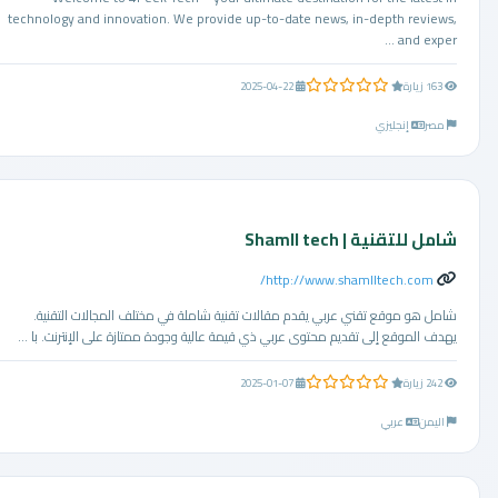
technology and innovation. We provide up-to-date news, in-depth reviews,
and exper ...
0.0 من 5 نجوم
163 زيارة
2025-04-22
مصر
إنجليزي
شامل للتقنية | Shamll tech
http://www.shamlltech.com/
شامل هو موقع تقني عربي يقدم مقالات تقنية شاملة في مختلف المجالات التقنية.
يهدف الموقع إلى تقديم محتوى عربي ذي قيمة عالية وجودة ممتازة على الإنترنت. با ...
0.0 من 5 نجوم
242 زيارة
2025-01-07
اليمن
عربي