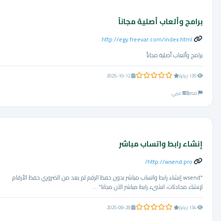
برامج وألعاب أصلية مجاناً
http://egy.freevar.com/index.html
برامج وألعاب أصلية مجاناً
0.0 من 5 نجوم
135 زيارة
2025-10-12
مصر
عربي
إنشاء رابط واتساب مباشر
http://wsend.pro/
"wsend إنشاء رابط واتساب مباشر بدون حفظ الرقم لم يعد من الضروري حفظ الأرقام
لإنشاء محادثات، انشىء رابط مباشر الآن مجانا" ...
0.0 من 5 نجوم
134 زيارة
2025-09-28