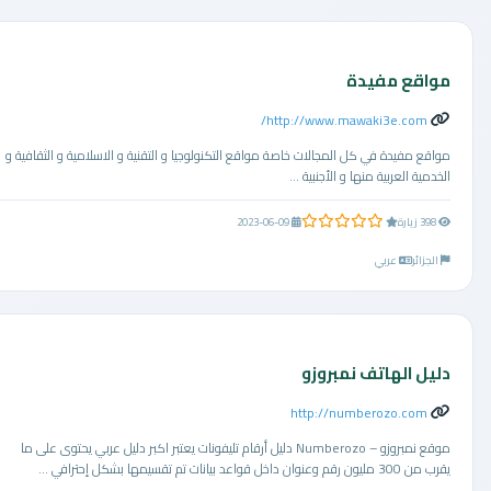
مواقع مفيدة
http://www.mawaki3e.com/
مواقع مفيدة في كل المجالات خاصة مواقع التكنولوجيا و التقنية و الاسلامية و الثقافية و
الخدمية العربية منها و الأجنبية ...
0.0 من 5 نجوم
398 زيارة
2023-06-09
الجزائر
عربي
دليل الهاتف نمبروزو
http://numberozo.com
موقع نمبروزو – Numberozo دليل أرقام تليفونات يعتبر اكبر دليل عربي يحتوى على ما
يقرب من 300 مليون رقم وعنوان داخل قواعد بيانات تم تقسيمها بشكل إحترافي ...