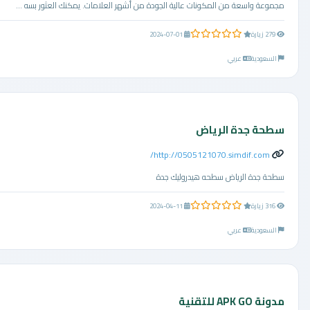
مجموعة واسعة من المكونات عالية الجودة من أشهر العلامات. يمكنك العثور بسه ...
0.0 من 5 نجوم
279 زيارة
2024-07-01
السعودية
عربي
سطحة جدة الرياض
http://0505121070.simdif.com/
سطحة جدة الرياض سطحه هيدروليك جدة
0.0 من 5 نجوم
316 زيارة
2024-04-11
السعودية
عربي
مدونة APK GO للتقنية