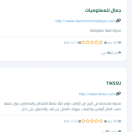
جمال للمعلوميات
http://:www.djamelinformatique.com
مدونة تقنية معلوماتية
0.0 من 5 نجوم
225 زيارة
2024-12-13
الجزائر
عربي
TIKSSU
http://www.tikssu.com
مدونة متخصصة في الربح من الإنترنت، توفر دليلًا شاملاً للمبتدئين والمحترفين حول كيفية
كسب المال أونلاين، واكتساب مهارات العمل عن بُعد، والحصول على دخل ...
0.0 من 5 نجوم
270 زيارة
2024-11-21
المغرب
عربي