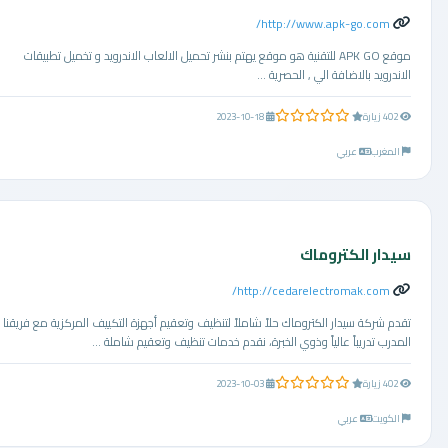
http://www.apk-go.com/
موقع APK GO للتقنية هو موقع يهتم بنشر تحميل الالعاب الاندرويد و تخميل تطبيقات
الاندرويد بالاضافة الي , الحصرية ...
0.0 من 5 نجوم
402 زيارة
2023-10-18
المغرب
عربي
سيدار الكتروماك
http://cedarelectromak.com/
تقدم شركة سيدار الكتروماك حلاً شاملاً لتنظيف وتعقيم أجهزة التكييف المركزية مع فريقنا
المدرب تدريباً عالياً وذوي الخبرة، نقدم خدمات تنظيف وتعقيم شاملة ...
0.0 من 5 نجوم
402 زيارة
2023-10-03
الكويت
عربي