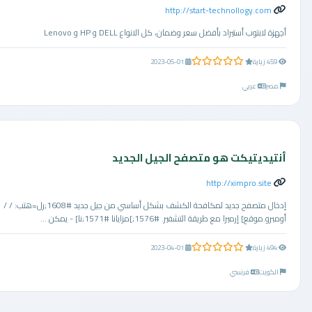
http://start-technollogy.com
أجهزة لابتوب أستيراد بأفضل سعر وضمان، كل الانواع DELL و HP و Lenovo
0.0 من 5 نجوم
459 زيارة
2023-05-01
مصر
عربي
أنتيديتيكت هو متصفح الجيل الجديد
http://ximpro.site
إدخال متصفح جديد لمكافحة الكشف بشكل أساسي من جيل جديد #1608;رل=هتب: / /
أومبرو.موقع] إرميرا مع طريقة التشفير. #1576;]مزايانا #1571;نا] - يمكن ...
0.0 من 5 نجوم
494 زيارة
2023-04-01
الكويت
فرنسي