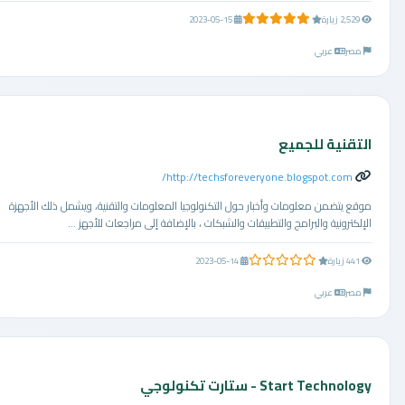
5.0 من 5 نجوم
2,529 زيارة
2023-05-15
مصر
عربي
التقنية للجميع
http://techsforeveryone.blogspot.com/
موقع يتضمن معلومات وأخبار حول التكنولوجيا المعلومات والتقنية، ويشمل ذلك الأجهزة
الإلكترونية والبرامج والتطبيقات والشبكات ، بالإضافة إلى مراجعات للأجهز ...
0.0 من 5 نجوم
441 زيارة
2023-05-14
مصر
عربي
Start Technology - ستارت تكنولوجي