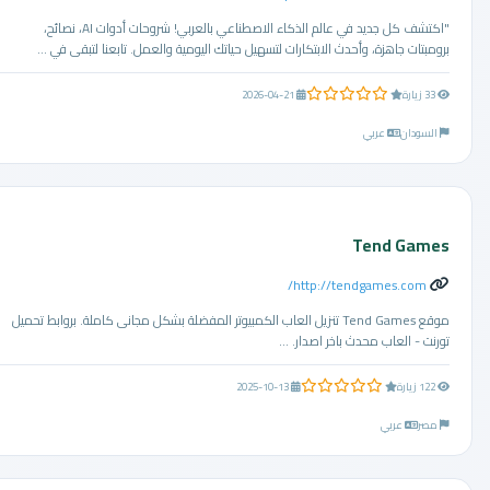
"اكتشف كل جديد في عالم الذكاء الاصطناعي بالعربي! شروحات أدوات AI، نصائح،
برومبتات جاهزة، وأحدث الابتكارات لتسهيل حياتك اليومية والعمل. تابعنا لتبقى في ...
0.0 من 5 نجوم
33 زيارة
2026-04-21
السودان
عربي
Tend Games
http://tendgames.com/
موقع Tend Games تنزيل العاب الكمبيوتر المفضلة بشكل مجانى كاملة. بروابط تحميل
تورنت - العاب محدث باخر اصدار. ...
0.0 من 5 نجوم
122 زيارة
2025-10-13
مصر
عربي