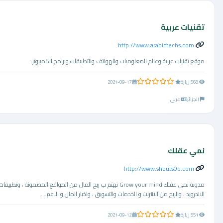
تقنيات عربية
http://www.arabictechs.com
موقع تقنيات عربية وعالم المعلوميات والهواتف والتطبيقات وبرامج الكمبيوتر.
0.0 من 5 نجوم
568 زيارة
2021-09-17
الجزائر
عربي
نمي عقلك
http://www.shouts0o.com
مدونة نمي عقلك Grow your mind تهتم ب ربح المال من المواقع المضمونة ، وتطبيقات
الاندرويد ، والربح من الانترنت و الخدمات والتسويق ، واخبار المال و الاعم ...
0.0 من 5 نجوم
551 زيارة
2021-09-12