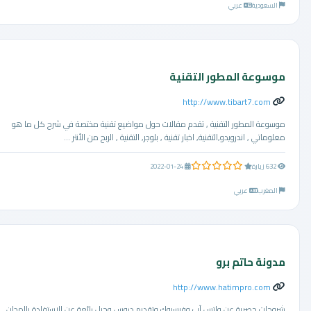
السعودية
عربي
موسوعة المطور التقنية
http://www.tibart7.com
موسوعة المطور التقنية , تقدم مقالات حول مواضيع تقنية مختصة في شرح كل ما هو
معلوماتي , اندرويدو,التقنية, اخبار تقنية , بلوجر, التقنية , الربح من الأنتر ...
0.0 من 5 نجوم
632 زيارة
2022-01-24
المغرب
عربي
مدونة حاتم برو
http://www.hatimpro.com
شروحات حصرية عن واتس آب وفيسبوك وتقديم دروس وحيل رائعة عن الإستفادة بالمجان