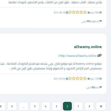
برامج مميزة ، العاب مميزة , طرق الربح من الانترنت، برامج التصميم، شروحات تعلمية
0.0 من 5 نجوم
565 زيارة
2021-06-30
السعودية
عربي
al3wamy.online
http://www.al3wamy.online/
موقع al3wamy.online هو موقع تقني عربي هدفه هو تقديم الشروحات الصادقة . حيث
سنستعرض اهم البرامج الاندرويد و الكمبيوتر وايضا سنستعرض طرق الربح من الانتر ...
0.0 من 5 نجوم
728 زيارة
2021-03-04
مصر
عربي
...
5
4
3
2
1