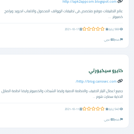
http://apk2appcom.blogspot.com
عالم التطبيقات موقع متخصص فى تطبيقات الهواتف المحمول والالعاب اندرويد وبرامج
كمبيوتر. ...
0.0 من 5 نجوم
569 زيارة
2021-10-17
مصر
عربي
كايرو سيكيورتي
http://blog.cairosec.com/
جميع اعمال التيار الخفيف والانظمة الامنية وايضا الشبكات والكمبيوتر وايضا انظمة المنازل
الذكية سمارت هوم ...
0.0 من 5 نجوم
540 زيارة
2021-10-11
مصر
عربي