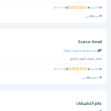
0.0 من 5 نجوم
519 زيارة
2021-11-19
سوريا
عربي
Scarce-Small
http://scarce-small.com/
افضل منتجات العود و البخور
0.0 من 5 نجوم
506 زيارة
2021-10-30
السعودية
عربي
عالم التطبيقات