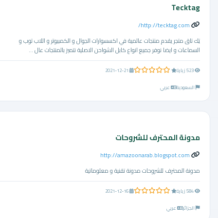
Tecktag
http://tecktag.com/
تِك تاق متجر يقدم منتجات عالمية في اكسسوارات الجوال و الكمبيوتر و اللاب توب و
السماعات و ايضا نوفر جميع انواع كابل الشواحن الاصلية نتميز بالمنتجات عال ...
0.0 من 5 نجوم
523 زيارة
2021-12-21
السعودية
عربي
مدونة المحترف للشروحات
http://amazoonarab.blogspot.com
مدونة المحترف للشروحات مدونة تقنية و معلوماتية
0.0 من 5 نجوم
584 زيارة
2021-12-16
الجزائر
عربي