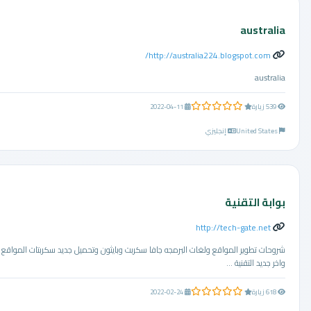
australia
http://australia224.blogspot.com/
australia
0.0 من 5 نجوم
539 زيارة
2022-04-11
United States
إنجليزي
بوابة التقنية
http://tech-gate.net
شروحات تطوير المواقع ولغات البرمجه جافا سكربت وبايثون وتحميل جديد سكربتات المواقع
واخر جديد التقنية ...
0.0 من 5 نجوم
618 زيارة
2022-02-24