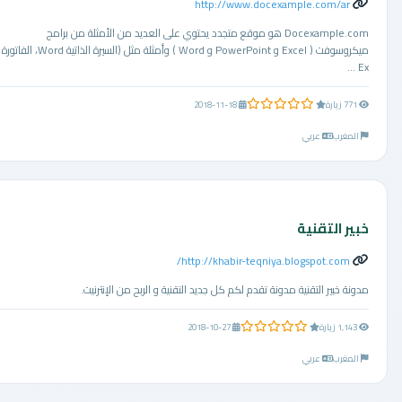
http://www.docexample.com/ar
Docexample.com هو موقع متجدد يحتوي على العديد من الأمثلة من برامج
ميكروسوفت ( Excel و PowerPoint و Word ) وأمثلة مثل (السيرة الذاتية Word، الفاتورة
Ex ...
0.0 من 5 نجوم
771 زيارة
2018-11-18
المغرب
عربي
خبير التقنية
http://khabir-teqniya.blogspot.com/
مدونة خبير التقنية مدونة تقدم لكم كل جديد التقنية و الربح من الإنترنيت.
0.0 من 5 نجوم
1,143 زيارة
2018-10-27
المغرب
عربي