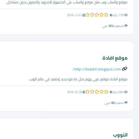
موقع واتساب ويب فتح موقع واتساب علي الكمبيوتر للاندرويد والايفون بدون مشاكل.
0.0 من 5 نجوم
770 زيارة
2019-12-01
السعودية
عربي
موقع افادة
http://ifadahh.blogspot.com/
موقع افادة موقع عربي يهتم بكل ما هو جديد ومفيد في عالم الويب
0.0 من 5 نجوم
663 زيارة
2019-10-29
المغرب
عربي
النووب