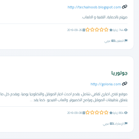
http://techalnoob.blogspot.com
مهتم بالحماية, التقنية و الالعاب.
0.0 من 5 نجوم
744 زيارة
2019-09-26
المغرب
عربي
جولوريا
http://goloria.com
موقع تقني اخباري ثقافي شامل، يقدم احدث اخبار الموبايل والتكنلوجيا يوميا، ويقدم كل ما
يتعلق بتطبيقات الموبايل وبرامج الكمبيوتر، والعاب الفيديو. كما يقد ...
0.0 من 5 نجوم
804 زيارة
2019-09-08
الإمارات
عربي