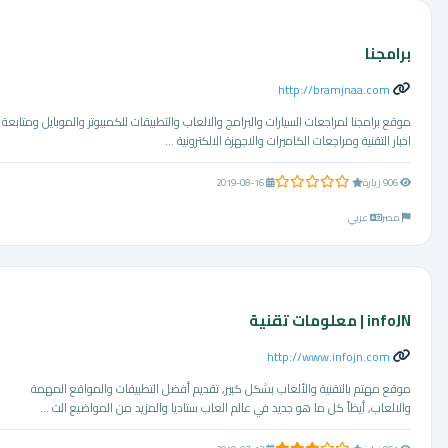
برامجنا
http://bramjnaa.com
موقع برامجنا لمراجعات السيارات والبرامج والالعاب والتطبيقات للكمبيوتر والموبايل ومتابعة
اخبار التقنية ومراجعات الكاميرات والاجهزة الالكترونية ...
0.0 من 5 نجوم
906 زيارة
2019-08-16
مصر
عربي
infoJN | معلومات تقنية
http://www.infojn.com
موقع مهتم بالتقنية والألعاب بشكل كبير, تقديم أفضل التطبيقات والمواقع المهمة
والالعاب, أيظاً كل ما هو جديد في عالم العاب ستاديا والمزيد من المواضيع الت ...