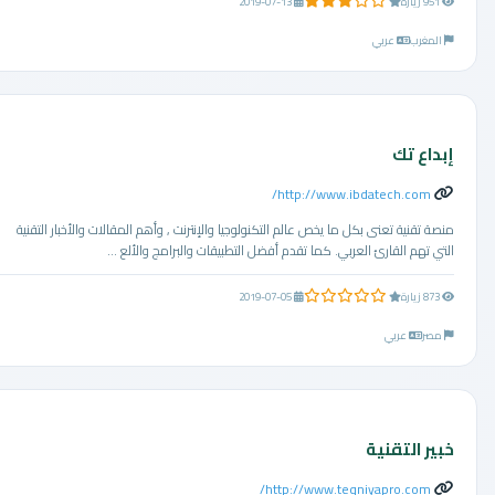
3.0 من 5 نجوم
951 زيارة
2019-07-13
المغرب
عربي
إبداع تك
http://www.ibdatech.com/
منصة تقنية تعنى بكل ما يخص عالم التكنولوجيا والإنترنت , وأهم المقالات والأخبار التقنية
التي تهم القارئ العربي. كما تقدم أفضل التطبيقات والبرامج والألع ...
0.0 من 5 نجوم
873 زيارة
2019-07-05
مصر
عربي
خبير التقنية
http://www.teqniyapro.com/