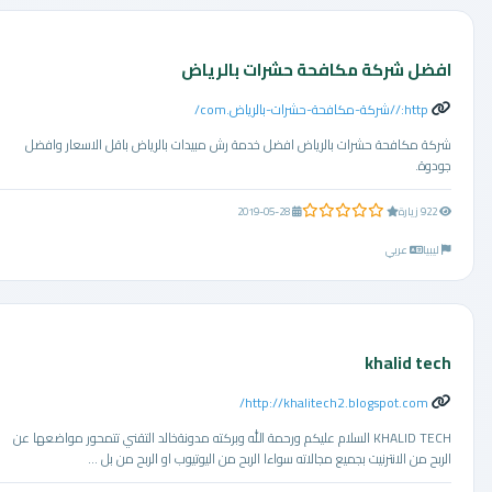
افضل شركة مكافحة حشرات بالرياض
http://شركة-مكافحة-حشرات-بالرياض.com/
شركة مكافحة حشرات بالرياض افضل خدمة رش مبيدات بالرياض باقل الاسعار وافضل
جودوة.
0.0 من 5 نجوم
922 زيارة
2019-05-28
ليبيا
عربي
khalid tech
http://khalitech2.blogspot.com/
KHALID TECH السلام عليكم ورحمة الله وبركته مدونةخالد التقني تتمحور مواضعها عن
الربح من الانترنيت بجميع مجالاته سواءا الربح من اليوتيوب او الربح من بل ...