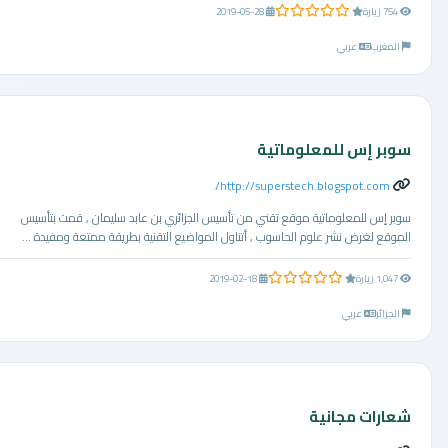
0.0 من 5 نجوم
754 زيارة
2019-05-28
المغرب
عربي
سوبر إس للمعلوماتية
http://superstech.blogspot.com/
سوبر إس للمعلوماتية موقع تقني من تأسيس الجزائري بن عابد سليمان , قمت بتأسيس
الموقع لغرض نشر علوم الحاسوب , أتناول المواضيع التقنية بطريقة ممتعة ومفيدة ...
0.0 من 5 نجوم
1,047 زيارة
2019-02-18
الجزائر
عربي
شعارات مجانية