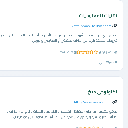
تقنيات للمعلوميات
http://www.te9nyat.com/
موقع تقني مهتم بتقديم شروحات تقنية و مراجعة الأجهزة و آخر الاخبار، بالإضافة إلى تقديم
شروحات متعلقة بالربح من الانترنت للمبتدئين أو المحترفين و دروس ...
0.0 من 5 نجوم
1,011 زيارة
2018-10-03
مصر
عربي
تكنولوجي ميغ
http://www.swwafa.com
موقع متخصص في حلول مشاكل الكمبيوتر و الاندرويد و الحماية و الربح من الانترنت و
احتراف بوغر و السيو و يحتوي على عديد من الاقسام التي تحتوي على مواضيع ب ...