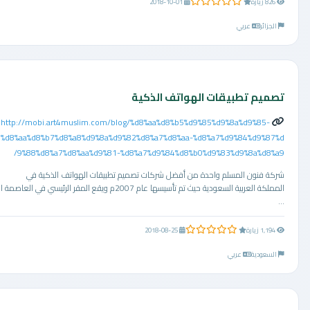
0.0 من 5 نجوم
826 زيارة
2018-10-01
الجزائر
عربي
تصميم تطبيقات الهواتف الذكية
http://mobi.art4muslim.com/blog/%d8%aa%d8%b5%d9%85%d9%8a%d9%85-
%d8%aa%d8%b7%d8%a8%d9%8a%d9%82%d8%a7%d8%aa-%d8%a7%d9%84%d9%87%d
9%88%d8%a7%d8%aa%d9%81-%d8%a7%d9%84%d8%b0%d9%83%d9%8a%d8%a9/
شركة فنون المسلم واحدة من أفضل شركات تصميم تطبيقات الهواتف الذكية في
المملكة العربية السعودية حيث تم تأسيسها عام 2007م ويقع المقر الرئيسي في العاصمة ا
...
0.0 من 5 نجوم
1,194 زيارة
2018-08-25
السعودية
عربي