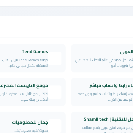
Tend Games
ف كل جديد في عالم الذكاء الاصطناعي
موقع Tend Games تنزيل ال
بي! شروحات أدوا...
المفضلة بشكل مجانى كام...
ء رابط واتساب مباشر
موقع التايبست المحترف
"wsend إنشاء رابط واتساب مباشر بدون حفظ
???? برنامج "التايبست المحترف" لي
 لم يعد من الض...
أداة... بل رحلة نحو...
لتقنية | Shamll tech
جمال للمعلوميات
 هو موقع تقني عربي يقدم مقالات
مدونة تقنية معلوماتية...