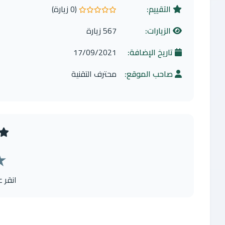
التقييم:
(0 زيارة)
0.0 من 5 نجوم
الزيارات:
567 زيارة
تاريخ الإضافة:
17/09/2021
صاحب الموقع:
محترف التقنية
★
انقر 