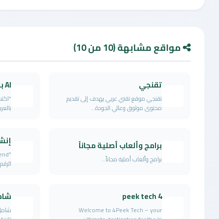
مواقع مشابهة (10 من 10)
تقنجي
AI بالعربي
تقنجي موقع تقني عربي يهدف إلى تقديم
"اكتش
محتوى موثوق وعالي الجودة...
بالعر
إنشا
برامج وألعاب أصلية مجاناً
برامج وألعاب أصلية مجاناً...
الرقم
4 peek tech
شامل ل
Welcome to 4Peek Tech – your
شامل