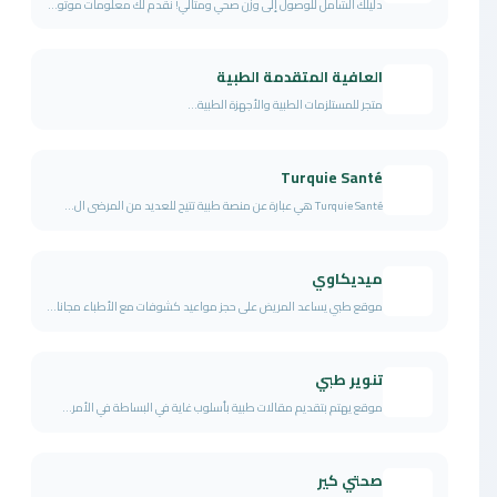
دليلك الشامل للوصول إلى وزن صحي ومثالي! نقدم لك معلومات موثو...
العافية المتقدمة الطبية
متجر للمستلزمات الطبية والأجهزة الطبية...
Turquie Santé
Turquie Santé هي عبارة عن منصة طبية تتيح للعديد من المرضى ال...
ميديكاوي
موقع طبي يساعد المريض على حجز مواعيد كشوفات مع الأطباء مجانا...
تنوير طبي
موقع يهتم بتقديم مقالات طبية بأسلوب غاية في البساطة في الأمر...
صحتي كير