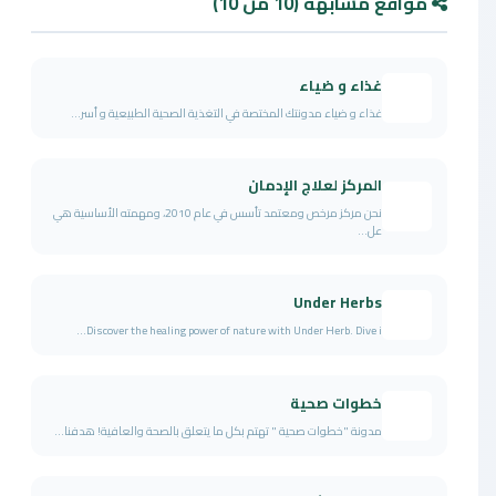
مواقع مشابهة (10 من 10)
غذاء و ضياء
غذاء و ضياء مدونتك المختصة في التغذية الصحية الطبيعية و أسر...
المركز لعلاج الإدمان
نحن مركز مرخص ومعتمد تأسس في عام 2010، ومهمته الأساسية هي
عل...
Under Herbs
Discover the healing power of nature with Under Herb. Dive i...
خطوات صحية
مدونة "خطوات صحية " تهتم بكل ما يتعلق بالصحة والعافية! هدفنا...