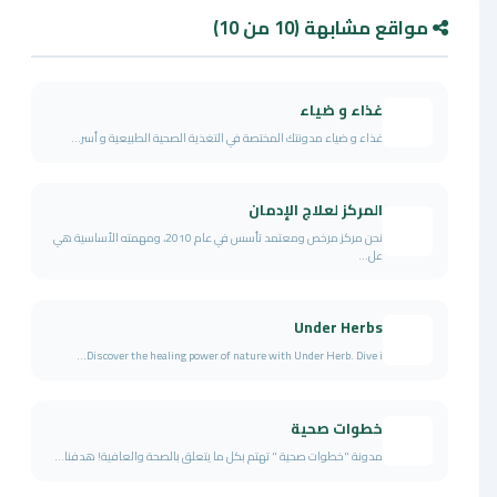
مواقع مشابهة (10 من 10)
غذاء و ضياء
غذاء و ضياء مدونتك المختصة في التغذية الصحية الطبيعية و أسر...
المركز لعلاج الإدمان
نحن مركز مرخص ومعتمد تأسس في عام 2010، ومهمته الأساسية هي
عل...
Under Herbs
Discover the healing power of nature with Under Herb. Dive i...
خطوات صحية
مدونة "خطوات صحية " تهتم بكل ما يتعلق بالصحة والعافية! هدفنا...