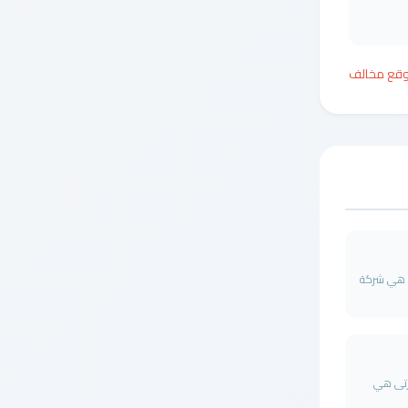
وقع مخالف
ف هي شركة
رتى هي