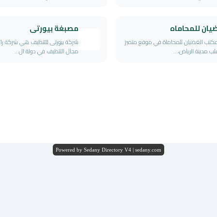
يان للمحاماه
مصبغة بيورتى
كتب الغضيان للمحاماة في موقع متميز
شركة بيورتى للتنظيف هي شركة را
ب مدينة الرياض،...
مجال التنظيف في دولة ال...
Powered by Sedany Directory V4 | sedany.com