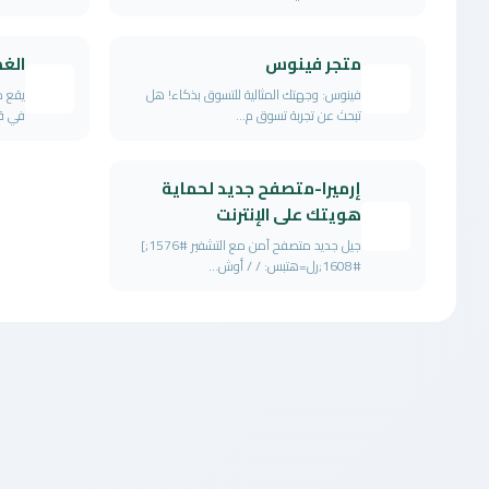
متجر فينوس
الغض
فينوس: وجهتك المثالية للتسوق بذكاء! هل
يقع م
تبحث عن تجربة تسوق م...
في قل
إرميرا-متصفح جديد لحماية
هويتك على الإنترنت
جيل جديد متصفح آمن مع التشفير #1576;]
#1608;رل=هتبس: / / أوش...