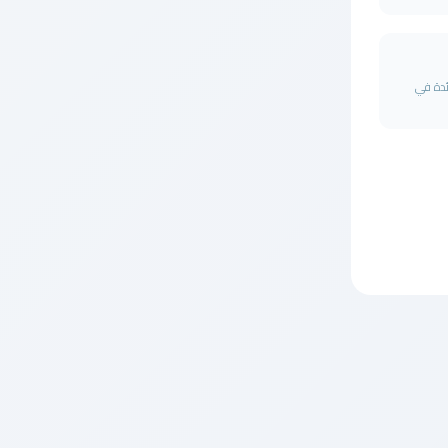
ئدة في