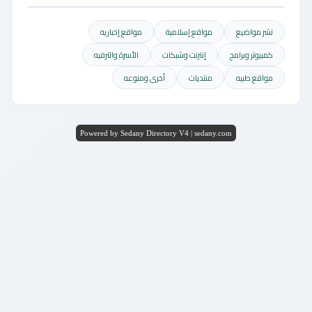
نشر مواضيع
مواقع إسلامية
مواقع إخباريه
كمبيوتر وبرامج
إنترنت وشبكات
الأسرة والترفيه
مواقع طبيه
منتديات
أخرى ومنوعه
Powered by Sedany Directory V4 | sedany.com