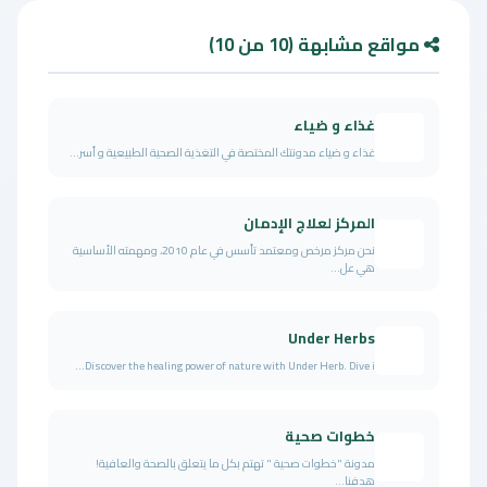
مواقع مشابهة (10 من 10)
غذاء و ضياء
غذاء و ضياء مدونتك المختصة في التغذية الصحية الطبيعية و أسر...
المركز لعلاج الإدمان
نحن مركز مرخص ومعتمد تأسس في عام 2010، ومهمته الأساسية
هي عل...
Under Herbs
Discover the healing power of nature with Under Herb. Dive i...
خطوات صحية
مدونة "خطوات صحية " تهتم بكل ما يتعلق بالصحة والعافية!
هدفنا...