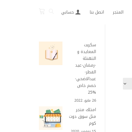
المتجر
اتصل بنا
حسابي
سكربت
المعايدة و
التهنئة
-رمضان-عيد
الفطر-
عيدالاضحي-
خصم خاص
%25
26 مايو، 2022
امتلك متجر
مثل سوق دوت
كوم
15 نوفمبر، 2020