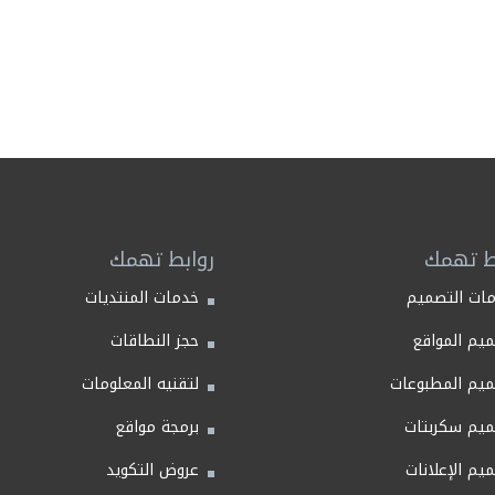
ط تهمك
روابط تهمك
ات التصميم
خدمات المنتديات
يم المواقع
حجز النطاقات
يم المطبوعات
لتقنيه المعلومات
يم سكربتات
برمجة مواقع
يم الإعلانات
عروض التكويد