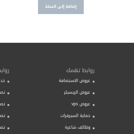
الأصلي
الحالي
إضافة إلى السلة
هو:
هو:
30,00 $.
50,00 $.
روابط تهمك
رواب
عروض الاستضافة
خدم
عروض الريسيلر
تصم
عروض vps
تصم
حماية السيرفرات
تصم
وظائف شاغرة
تصم