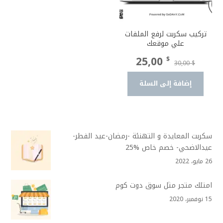
تركيب سكربت لرفع الملفات
علي موقعك
السعر
السعر
25,00
$
30,00
$
الأصلي
الحالي
إضافة إلى السلة
هو:
هو:
25,00 $.
30,00 $.
سكربت المعايدة و التهنئة -رمضان-عيد الفطر-
عيدالاضحي- خصم خاص %25
26 مايو، 2022
امتلك متجر مثل سوق دوت كوم
15 نوفمبر، 2020