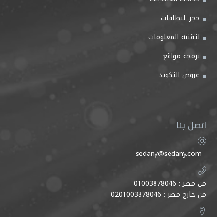
حجز النطاقات
لتقنيه المعلومات
برمجة مواقع
عروض التكويد
اتصل بنا
sedany@sedany.com
من مصر : 01003878046
من خارج مصر : 0201003878046