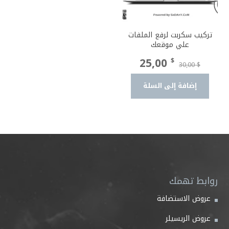
تركيب سكربت لرفع الملفات
علي موقعك
السعر
السعر
25,00
$
30,00
$
الأصلي
الحالي
إضافة إلى السلة
هو:
هو:
25,00 $.
30,00 $.
روابط تهمك
عروض الاستضافة
عروض الريسيلر