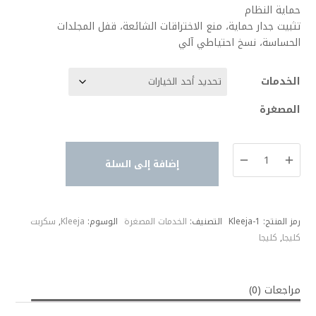
حماية النظام
تثبيت جدار حماية، منع الاختراقات الشائعة، قفل المجلدات
الحساسة، نسخ احتياطي آلي
الخدمات
المصغرة
كمية
إضافة إلى السلة
خدمات
سكربت
كليجا
-
رمز المنتج:
Kleeja-1
التصنيف:
الخدمات المصغرة
الوسوم:
Kleeja
,
سكربت
Kleeja
كليجا
,
كليجا
مراجعات (0)