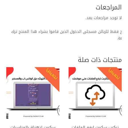
المراجعات
لا توجد مراجعات بعد.
مح فقط للزبائن مسجلي الدخول الذين قاموا بشراء هذا المنتج ترك
اجعة.
منتجات ذات صلة
تخفيض!
تخفيض!
تخف
تركيب سكربت لرفع الملفات
سكربت لتهنئة بالمناسبات
تركي