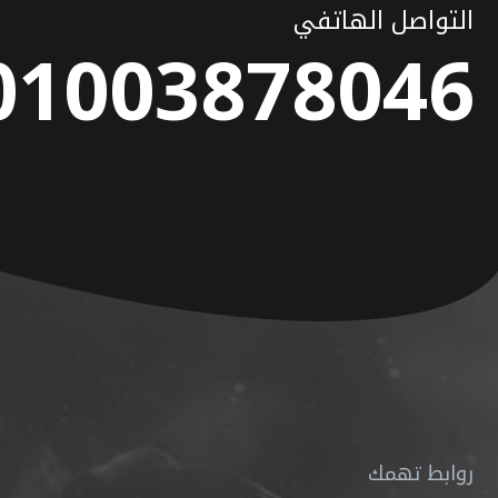
التواصل الهاتفي
01003878046
روابط تهمك