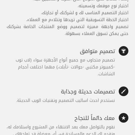
اختيار نوع موقعك وتسميته.
اختيار التصميم المناسب لك و لشركتك أو تجارتك.
اختيار الخطة التسويقية التي تريدها وتتلاءم مع العملاء.
تصميم واجهة مميزة لتصميم ووضع المنتجات الخاصة بشركتك
حتى يمكن تسوق العملاء بسهولة.
تصميم متوافق

تصميم متجاوب مع جميع أنواع الأجهزة سواء (لاب توب
-كمبيوتر مكتبي -جوالات -تأبلت،) مهما اختلفت أحجام
الشاشات.
تصميمات حديثة وجذابة

نستخدم احدث اساليب التصميم وتقنيات الويب الحديثة.
معك دائماً للنجاح

نقوم بالتواصل معك بعد الانتهاء من المشروع واستلامك له،
ونقدم لك الدعم والمساندة في أي معضلة قد تواجهك .