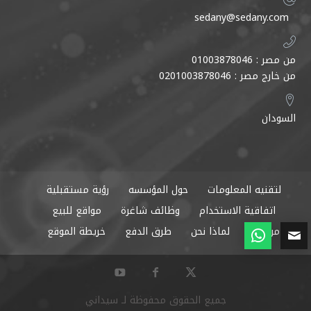
sedany@sedany.com
من مصر : 01003878046
من خارج مصر : 0201003878046
السودان
لتقنيه المعلومات
حول المؤسسه
رؤية مستقبلية
اتفاقية الاستخدام
وظائف شاغرة
مواقع للبيع
من نحن
لماذا نحن
طرق الدفع
خريطة الموقع
جميع الحقوق محفوظة لـ سيداني