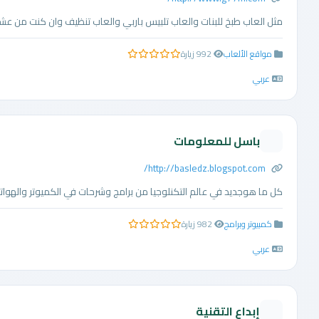
مثل العاب طبخ للبنات والعاب تلبيس باربي والعاب تنظيف وان كنت من عشا
مواقع الألعاب
992 زيارة
0.0 من 5 نجوم
عربي
باسل للمعلومات
http://basledz.blogspot.com/
كل ما هوجديد في عالم التكنلوجيا من برامج وشرحات في الكميوتر والهوات
كمبيوتر وبرامج
982 زيارة
0.0 من 5 نجوم
عربي
إبداع التقنية