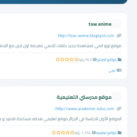
tow anime
http://tow-anime.blogspot.com
موقع توو انمي لمشاهدة جديد حلقات الانمي مترجمة اون لاين مع التحمي
مواقع البرامج
943 زيارة
0.0 من 5 نجوم
عربي
موقع مدرستي التعليمية
http://www.academie-educ.com/
الموقع الأول للدراسة في الجزائر موقع تعليمي هدفه مساعدة تلاميذ و طلاب 
مواقع تعليميه
1,354 زيارة
0.0 من 5 نجوم