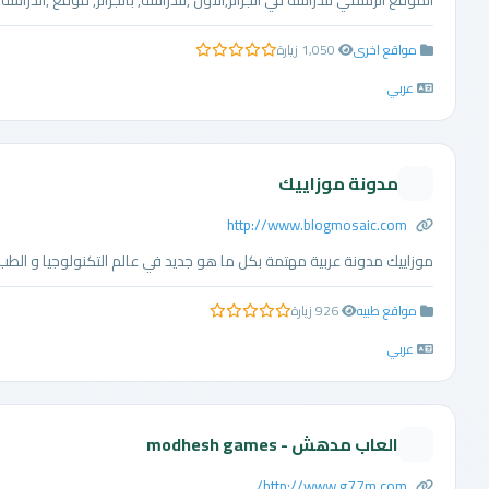
الموقع الرسمي للدراسة في الجزائر,الأول ,للدراسة, بالجزائر, موقع ,الدراسة ,ا
مواقع اخرى
1,050 زيارة
0.0 من 5 نجوم
عربي
مدونة موزاييك
http://www.blogmosaic.com
موزاييك مدونة عربية مهتمة بكل ما هو جديد في عالم التكنولوجيا و الطب 
مواقع طبيه
926 زيارة
0.0 من 5 نجوم
عربي
العاب مدهش - modhesh games
http://www.g77m.com/