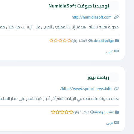
نوميديا صوفت NumidiaSoft
http://numidiasoft.com
مدونة تقنية ناشئة , هدفنا إثراء المحتوى العربي على الإنترنت من خلال مقال
مواقع الخدمات
1,045 زيارة
0.0 من 5 نجوم
عربي
رياضة نيوز
http://www.spoortnews.info/
هذه مدونة متخصصة في الرياضة تنشر أخر أخبار كرة القدم على مدار الساعة وم
منتديات رياضيه
1,242 زيارة
0.0 من 5 نجوم
عربي