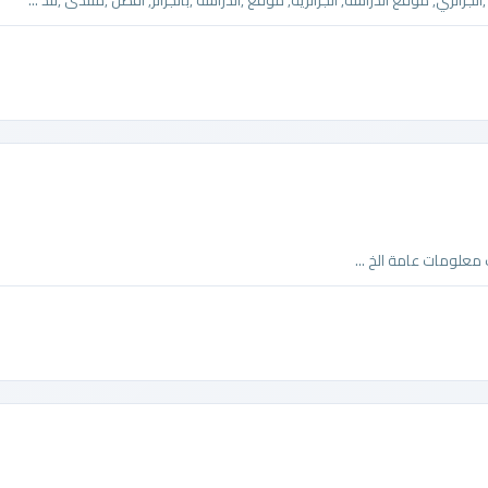
لجزائري, موقع الدراسة, الجزائرية, موقع ,الدراسة ,بالجزائر, أفضل ,منتدى ,للد ...
معلومات عامة الخ ...