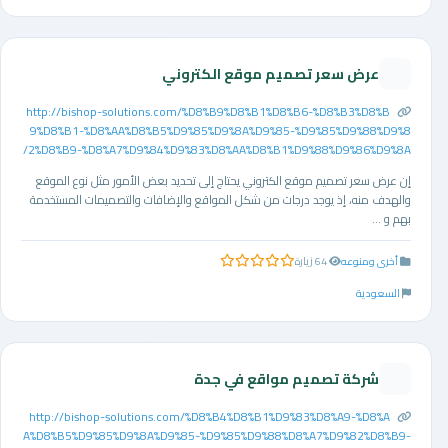
عرض سعر تصميم موقع الكتروني
http://bishop-solutions.com/%D8%B9%D8%B1%D8%B6-%D8%B3%D8%B
9%D8%B1-%D8%AA%D8%B5%D9%85%D9%8A%D9%85-%D9%85%D9%88%D9%8
2%D8%B9-%D8%A7%D9%84%D9%83%D8%AA%D8%B1%D9%88%D9%86%D9%8A/
إن عرض سعر تصميم موقع الكتروني يحتاج إلى تحديد بعض الأمور مثل نوع الموقع
والهدف منه، إذ يوجد درجات من شكل المواقع والإضافات والتصميمات المستخدمة
بهم و ...
أخرى ومنوعه
64 زيارة
0.0 من 5 نجوم
السعودية
شركة تصميم مواقع في جدة
http://bishop-solutions.com/%D8%B4%D8%B1%D9%83%D8%A9-%D8%A
A%D8%B5%D9%85%D9%8A%D9%85-%D9%85%D9%88%D8%A7%D9%82%D8%B9-