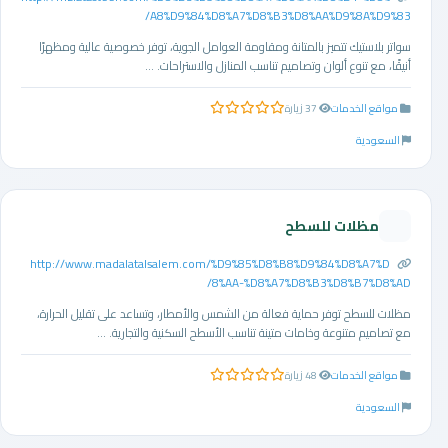
A8%D9%84%D8%A7%D8%B3%D8%AA%D9%8A%D9%83/
سواتر بلاستيك تتميز بالمتانة ومقاومة العوامل الجوية، توفر خصوصية عالية ومظهرًا
أنيقًا، مع تنوع ألوان وتصاميم تناسب المنازل والاستراحات. ...
مواقع الخدمات
37 زيارة
0.0 من 5 نجوم
السعودية
مظلات للسطح
http://www.madalatalsalem.com/%D9%85%D8%B8%D9%84%D8%A7%D
8%AA-%D8%A7%D8%B3%D8%B7%D8%AD/
مظلات للسطح توفر حماية فعالة من الشمس والأمطار، وتساعد على تقليل الحرارة،
مع تصاميم متنوعة وخامات متينة تناسب الأسطح السكنية والتجارية. ...
مواقع الخدمات
48 زيارة
0.0 من 5 نجوم
السعودية