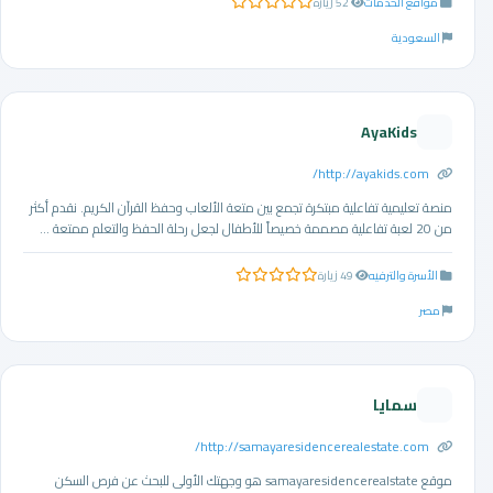
مواقع الخدمات
52 زيارة
0.0 من 5 نجوم
السعودية
AyaKids
http://ayakids.com/
منصة تعليمية تفاعلية مبتكرة تجمع بين متعة الألعاب وحفظ القرآن الكريم. نقدم أكثر
من 20 لعبة تفاعلية مصممة خصيصاً للأطفال لجعل رحلة الحفظ والتعلم ممتعة ...
الأسرة والترفيه
49 زيارة
0.0 من 5 نجوم
مصر
سمايا
http://samayaresidencerealestate.com/
موقع samayaresidencerealstate هو وجهتك الأولى للبحث عن فرص السكن