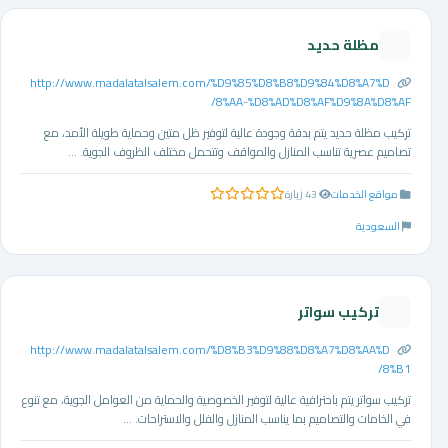
مظلة حديد
http://www.madalatalsalem.com/%D9%85%D8%B8%D9%84%D8%A7%D
8%AA-%D8%AD%D8%AF%D9%8A%D8%AF/
تركيب مظلة حديد يتم بدقة وجودة عالية لتوفير ظل متين وحماية طويلة الأمد، مع
تصاميم عصرية تناسب المنازل والمواقف وتتحمل مختلف الظروف الجوية. ...
مواقع الخدمات
43 زيارة
0.0 من 5 نجوم
السعودية
تركيب سواتر
http://www.madalatalsalem.com/%D8%B3%D9%88%D8%A7%D8%AA%D
8%B1/
تركيب سواتر يتم باحترافية عالية لتوفير الخصوصية والحماية من العوامل الجوية، مع تنوع
في الخامات والتصاميم بما يناسب المنازل والفلل والاستراحات. ...