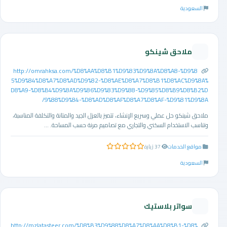
السعودية
ملاحق شينكو
http://omrahksa.com/%D8%AA%D8%B1%D9%83%D9%8A%D8%A8-%D9%8
5%D9%84%D8%A7%D8%AD%D9%82-%D8%AE%D8%A7%D8%B1%D8%AC%D9%8A%
D8%A9-%D8%B4%D9%8A%D9%86%D9%83%D9%88-%D9%85%D8%B9%D8%B2%D
9%88%D9%84-%D8%AD%D8%AF%D8%A7%D8%AF-%D9%81%D9%8A/
ملاحق شينكو حل عملي وسريع الإنشاء، تتميز بالعزل الجيد والمتانة والتكلفة المناسبة،
وتناسب الاستخدام السكني والتجاري مع تصاميم مرنة حسب المساحة. ...
مواقع الخدمات
37 زيارة
0.0 من 5 نجوم
السعودية
سواتر بلاستيك
http://mzlatasteer.com/%D8%B3%D9%88%D8%A7%D8%AA%D8%B1-%D8%