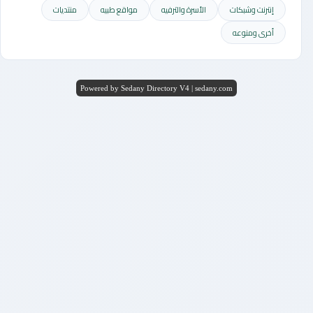
إنترنت وشبكات
الأسرة والترفيه
مواقع طبيه
منتديات
أخرى ومنوعه
Powered by Sedany Directory V4 | sedany.com