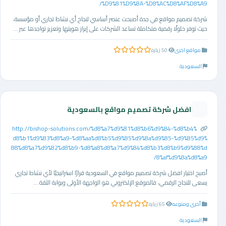
%D9%81%D9%8A-%D8%AC%D8%AF%D8%A9/
شركة تصميم مواقع في جدة أصبحت عنصر أساسي لنجاح أي نشاط تجاري أو مؤسسة،
حيث توفر حلولًا رقمية متكاملة تساعد الشركات على إبراز هويتها وتعزيز تواجدها عبر ...
مواقع اخرى
50 زيارة
0.0 من 5 نجوم
السعودية
افضل شركة تصميم مواقع بالسعودية
http://bishop-solutions.com/%d8%a7%d9%81%d8%b6%d9%84-%d8%b4%
d8%b1%d9%83%d8%a9-%d8%aa%d8%b5%d9%85%d9%8a%d9%85-%d9%85%d9%
88%d8%a7%d9%82%d8%b9-%d8%a8%d8%a7%d9%84%d8%b3%d8%b9%d9%88%d
8%af%d9%8a%d8%a9/
أصبح اختيار افضل شركة تصميم مواقع في السعودية قرارًا استراتيجيًا لأي نشاط تجاري
يسعى للنجاح الرقمي، فالموقع الإلكتروني هو الواجهة الأولى وبوابة الثقة ...
أخرى ومنوعه
65 زيارة
0.0 من 5 نجوم
السعودية