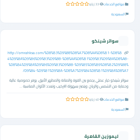
مواقع الخدمات
33 زيارة
0.0 من 5 نجوم
السعودية
سواتر شينكو
http://omrahksa.com/%D8%B3%D9%88%D8%A7%D8%AA%D8%B1-%D8%B
4%D9%8A%D9%86%D9%83%D9%88-%D8%AA%D8%B1%D9%83%D9%8A%D8%A8-
%D8%B4%D9%8A%D9%86%D9%83%D9%88-%D9%85%D8%B9%D8%B2%D9%88%
D9%84-%D9%81%D9%8A-%D8%A7%D9%84%D8%B1%D9%8A%D8%A7/
سواتر شينكو خيار عملي يجمع بين القوة والمتانة والمظهر الأنيق، يوفر خصوصية عالية
وحماية من الشمس والرياح، ويتميز بسهولة التركيب وتعدد الألوان المناسبة ...
مواقع الخدمات
40 زيارة
0.0 من 5 نجوم
السعودية
ليموزين القاهرة