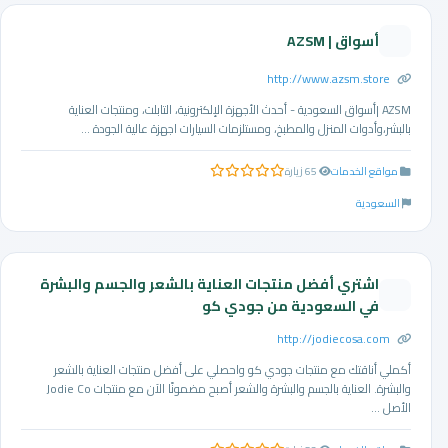
أسواق | AZSM
http://www.azsm.store
AZSM |أسواق السعودية - أحدث الأجهزة الإلكترونية، التابلت، ومنتجات العناية
بالبشر،وأدوات المنزل والمطبخ، ومستلزمات السيارات اجهزة عالية الجودة ...
مواقع الخدمات
65 زيارة
0.0 من 5 نجوم
السعودية
اشتري أفضل منتجات العناية بالشعر والجسم والبشرة
في السعودية من جودي كو
http://jodiecosa.com
أكملي أناقتك مع منتجات جودي كو واحصلي على أفضل منتجات العناية بالشعر
والبشرة. العناية بالجسم والبشرة والشعر أصبح مضمونًا الآن مع منتجات Jodie Co
الأصل ...