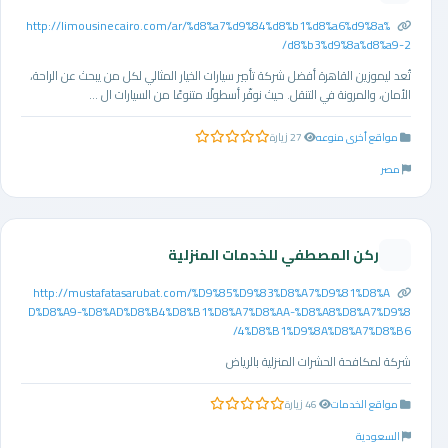
http://limousinecairo.com/ar/%d8%a7%d9%84%d8%b1%d8%a6%d9%8a%
d8%b3%d9%8a%d8%a9-2/
تُعد ليموزين القاهرة أفضل شركة تأجير سيارات الخيار المثالي لكل من يبحث عن الراحة،
الأمان، والمرونة في التنقل. حيث نوفّر أسطولًا متنوعًا من السيارات ال ...
مواقع أخرى منوعه
27 زيارة
0.0 من 5 نجوم
مصر
ركن المصطفي للخدمات المنزلية
http://mustafatasarubat.com/%D9%85%D9%83%D8%A7%D9%81%D8%A
D%D8%A9-%D8%AD%D8%B4%D8%B1%D8%A7%D8%AA-%D8%A8%D8%A7%D9%8
4%D8%B1%D9%8A%D8%A7%D8%B6/
شركة لمكافحة الحشرات المنزلية بالرياض
مواقع الخدمات
46 زيارة
0.0 من 5 نجوم
السعودية