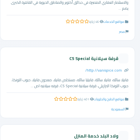
والاستثمار العقاري المتميزة في حدائق أكتوبر والمناطق الحيوية في القاهرة الكبرى.
يضم ...
مواقع الخدمات
46 زيارة
0.0 من 5 نجوم
مصر
قرفة سيلانية C5 Special
http://vanispice.com/
فانيلا سائله، فانيلا سائلة، فانيليا سائله، مستخلص فانيلا، معجون فانيلا، حبوب التونكا،
حبوب التونكا البرازيلي، قرفة سيلانية C5 Special، قرفه سيلانيه اص ...
مواقع الطبخ والحلويات
401 زيارة
0.0 من 5 نجوم
السعودية
ولاد البلد خدمة المنزل