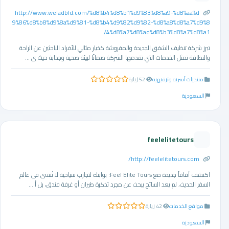
http://www.weladbld.com/%d8%b4%d8%b1%d9%83%d8%a9-%d8%aa%d
9%86%d8%b8%d9%8a%d9%81-%d8%b4%d9%82%d9%82-%d8%a8%d8%a7%d9%8
4%d8%a7%d8%ad%d8%b3%d8%a7%d8%a1/
تبرز شركة تنظيف الشقق الجديدة والمفروشة كخيار مثالي للأفراد الباحثين عن الراحة
والنظافة تمثل الخدمات التي تقدمها الشركة ضمانًا لبيئة صحية وجذابة حيث ي ...
منتديات أسريه وترفيهيه
52 زيارة
0.0 من 5 نجوم
السعودية
feelelitetours
http://feelelitetours.com/
اكتشف آفاقاً جديدة مع Feel Elite Tours: بوابتك لتجارب سياحية لا تُنسى في عالم
السفر الحديث، لم يعد السائح يبحث عن مجرد تذكرة طيران أو غرفة فندق، بل أ ...
مواقع الخدمات
42 زيارة
0.0 من 5 نجوم
السعودية