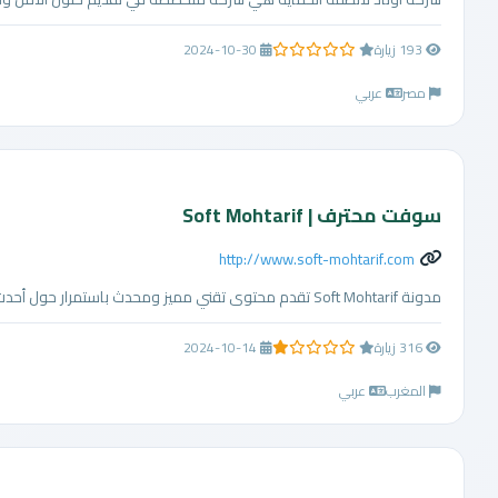
193 زيارة
2024-10-30
0.0 من 5 نجوم
مصر
عربي
سوفت محترف | Soft Mohtarif
http://www.soft-mohtarif.com
مدونة Soft Mohtarif تقدم محتوى تقني مميز ومحدث باستمرار حول أحدث الهواتف الذكية، أنظمة التشغيل مثل لينكس وويندوز، حلول مشاكل الكمبيوتر، طرق الربح من ا ...
316 زيارة
2024-10-14
1.0 من 5 نجوم
المغرب
عربي