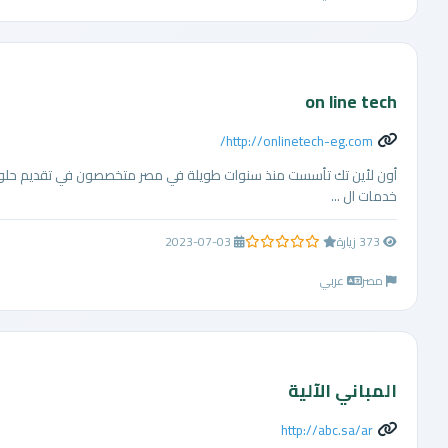
on line tech
http://onlinetech-eg.com/
أون لأين تك تأسست منذ سنوات طويلة في مصر متخصصون في تقديم حلول ا
خدمات ال ...
373 زيارة
2023-07-03
0.0 من 5 نجوم
مصر
عربي
المباني الآلية
http://abc.sa/ar