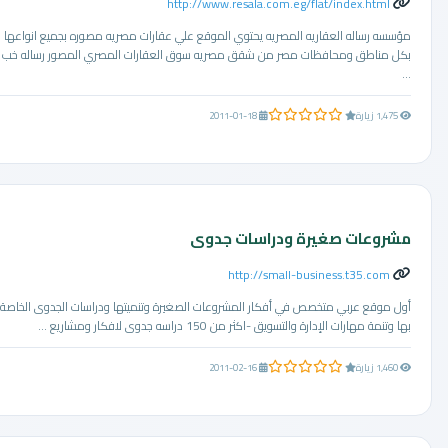
http://www.resala.com.eg/flat/index.html
مؤسسه رساله العقاريه المصريه يحتوي الموقع علي عقارات مصريه مصوره بجميع انواعها
بكل مناطق ومحافظات مصر من شقق مصريه سوق العقارات المصري المصور رساله خب
...
0.0 من 5 نجوم
1,475 زيارة
2011-01-18
مشروعات صغيرة ودراسات جدوى
http://small-business.t35.com
أول موقع عربي متخصص في أفكار المشروعات الصغيرة وتنميتها ودراسات الجدوى الخاصة
بها وتنمة مهارات الإدارة والتسويق -اكثر من 150 دراسه جدوى لافكار ومشاريع ...
0.0 من 5 نجوم
1,460 زيارة
2011-02-16