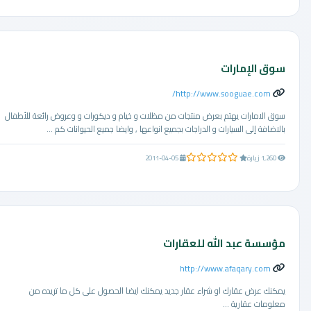
سوق الإمارات
http://www.sooguae.com/
سوق الامارات يهتم بعرض منتجات من مظلات و خيام و ديكورات و وعروض رائعة للأطفال
بالاضافة إلى السيارات و الدراجات بجميع انواعها , وايضا جميع الحيوانات كم ...
0.0 من 5 نجوم
1,260 زيارة
2011-04-05
مؤسسة عبد الله للعقارات
http://www.afaqary.com
يمكنك عرض عقارك او شراء عقار جديد يمكنك ايضا الحصول على كل ما تريده من
معلومات عقارية ...