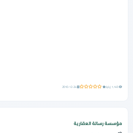
0.0 من 5 نجوم
1,145 زيارة
2010-12-24
مؤسسة رسالة العقارية