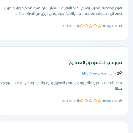
تقوم مجموعة رمضون بتقديم الدعم الفني والاستشارات الهندسية وتصميم وتوريد وتركيب
جميع انواع محطات معالجة المياه والتحلية. حيث يعمل فريق من الخبراء المتخ ...
0.0 من 5 نجوم
1,298 زيارة
2011-05-26
فورعرب للتسويق العقاري
http://www.4-ar.com
سوق العقارات العربية والخليجية والإستثمار العقاري والبيع والشراء وتبادل الخبرات التسويقية
مجانا. ...
0.0 من 5 نجوم
1,144 زيارة
2011-06-11