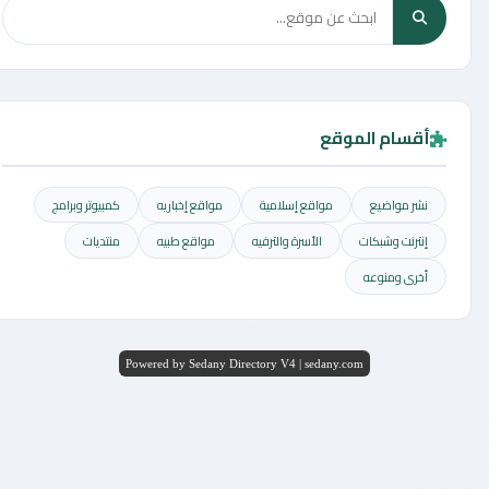
أقسام الموقع
نشر مواضيع
مواقع إسلامية
مواقع إخباريه
كمبيوتر وبرامج
إنترنت وشبكات
الأسرة والترفيه
مواقع طبيه
منتديات
أخرى ومنوعه
Powered by Sedany Directory V4 | sedany.com