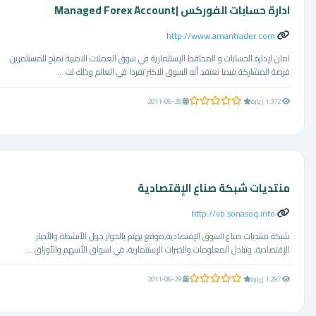
ادارة حسابات الفوركس |Managed Forex Account
http://www.amantrader.com
امان لإدارة الحسابات و المحافظ الإستثمارية في سوق العملات الاجنبية تمنح للمستثمرين
فرصة المشاركة فيما نعتقد أنه السوق الاكثر تفردا في العالم وذلك لت ...
0.0 من 5 نجوم
1,372 زيارة
2011-06-28
منتديات شبكة صناع الإقتصادية
http://vb.sonasoq.info
شبكة منتديات صناع السوق الإقتصادية,موقع يهتم بالحوار حول الأنشطة والأخبار
الإقتصادية, وتبادل المعلومات والخبرات الإستثمارية, في اسواق الأسهم والأوراق ...
0.0 من 5 نجوم
1,297 زيارة
2011-06-29