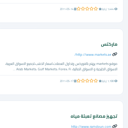
0.0 من 5 نجوم
1,444 زيارة
2011-05-14
ماركتس
http://www.markets.ae/
موقع markets يهتم بالفوركس وتداول العملات،اسعار الذهب،لجميع الاسواق العربية،
الاسواق الخليجية و الاسواق المالية، Arab Markets، Gulf Markets، Forex، Fi ...
0.0 من 5 نجوم
1,198 زيارة
2011-05-17
تجهيز مصانع تعبئة مياه
http://www.ramdoun.com