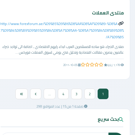
منتدى العملات
http://www.forexforum.ae/%D9%85%D9%86%D8%AA%D8%AF%D9%89-%D8%A
7%D9%84%D8%B9%D9%85%D9%84%D8%A7%D8%AA-%D8%A7%D9%84%D8%B9%D8%
A7%D9%85/
منتدى الخبراء هو ساحه للمستثمرين العرب ابداء رايهم الاقتصادي , اضافة الى تواجد خبراء
عالميين ينصون مقالات اقتصادية وتحليل فني يومي لسوق العملات فوركس ...
0.0 من 5 نجوم
1,178 زيارة
2011-10-05
...
4
3
2
1
صفحة 1 من 15 | عدد المواقع: 298
بحث سريع