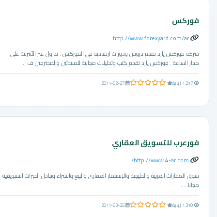
فوركس
http://www.forexyard.com/ar
شركة فوركس يارد تقدم دروس ودورات ارشادية في الفوركس . تداول عبر الأنترنت على
مدار الساعة . فوركس يارد تقدم كتب وتحليلات مجانية للمبتدئين والمحترفين ف ...
0.0 من 5 نجوم
1,217 زيارة
2011-02-27
فورعرب للتسويق العقاري
http://www.4-ar.com/
سوق العقارات العربية والخليجية والإستثمار العقاري والبيع والشراء وتبادل الخبرات التسويقية
مجانا. ...
0.0 من 5 نجوم
1,310 زيارة
2011-03-25