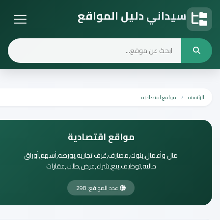
سيداني دليل المواقع
دليل المواقع
الرئيسية
مواقع اقتصادية
مواقع اقتصادية
مال وأعمال,بنوك,مصارف,غرف تجاريه,بورصه,أسهم,أوراق
ماليه,توظيف,بيع,شراء,عرض,طلب,عقارات
عدد المواقع: 298