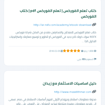
كتاب تعلم الفوركس | تعلم الفوركس pdf | كتاب
الفوركس
http://ar.nsfx.com/academy/ebook-download
كتاب تعلم الفوركس للمبتدئين والمحترفين مقدم من افضل شركة فوركس
NSFX سواء كونك تاجر جديد في الفوركس او لتطوير و توسيع معارفك واستراتيجيات
التداول الخا ...
5.0 من 5 نجوم
1,906 زيارة
2018-02-05
السعودية
عربي
دليل اساسيات الاستثمار مع زيدان
http://www.mzastithmar.com
مدونة معلومات استثمار وجهتكم الأولى لفهم أساسيات الاستثمار في مصر. نسعى
إلى تقديم معلومات مفيدة وشاملة تساعد المبتدئين على التعرف على عالم