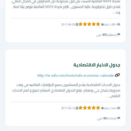
شركة NSFX العالمية تاسست من قيل مجموعة من المحترفين في المجال المالي,
تقدم حلول تكنولوجية عالية المستوى , تلتزم شركة NSFX العالمية بتوفير بيئة امنة
وت ...
5.0 من 5 نجوم
1,801 زيارة
2017-06-09
السعودية
عربي
جدول الاخبار الاقتصادية
http://ar.nsfx.com/tools/nsfx-economic-calendar
جدول الاحداث الاقتصادية يقدم للمستثمرين جميع المؤشرات العالميه في وقت
صدورها بشكل حي ومباشر. يتتبع الجدول الاقتصادي المباشر جميع و اهم الاحداث
الاقتص ...
5.0 من 5 نجوم
1,444 زيارة
2017-05-10
الإمارات
عربي