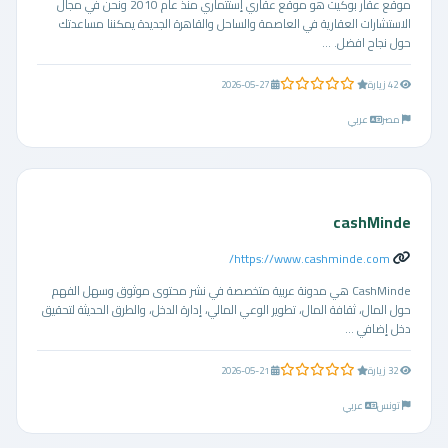
موقع عقار بوكيت هو موقع عقاري إستثماري منذ عام 2010 ونحن في مجال
الاستشارات العقارية في العاصمة والساحل والقاهرة الجديدة يمكننا مساعدتك
حول نجاح افضل. ...
0.0 من 5 نجوم
42 زيارة
2026-05-27
مصر
عربي
cashMinde
https://www.cashminde.com/
CashMinde هي مدونة عربية متخصصة في نشر محتوى موثوق وسهل الفهم
حول المال، ثقافة المال، تطوير الوعي المالي، إدارة الدخل، والطرق الحديثة لتحقيق
دخل إضافي ...
0.0 من 5 نجوم
32 زيارة
2026-05-21
تونس
عربي