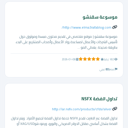
موسوعة سقنشو
http://www.elma3rafablog.com/
موسوعة سقنشو | موقع متخصص في تقديم محتوى مبسط وموثوق حول
تأسيس الشركات والأعمال لمساعدة رواد الأعمال وأصحاب المشاريع على البدء
بطريقة صحيحة. يغطي المو ...
5.0 من 5 نجوم
182 زيارة
2026-01-08
مصر
عربي
تداول الفضة NSFX
http://ar.nsfx.com/products/cfds/silver
تداول الفضة عبر الانترنت تقدم NSFX خدمة تداول الفضة لجميع الأفراد. ويتم تداول
الفضة بشكل أساسي مقابل الدولار الامريكي واليورو، ورمزه هوXAG/USD أو