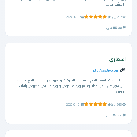
الاستثمار ب ...
5.0 من 5 نجوم
267 زيارة
2024-12-02
مصر
عربي
اسعاري
http://as3ry.com
نشارك معكم اسعار اليوم للمنتجات والشركات والعروض والباقات والبيع والشراء
لكل شئ من سعر الدولار وسعر بورصة الدوجن و بورصة البيض و عروض باقات
الانترنت . ...
5.0 من 5 نجوم
933 زيارة
2020-01-01
مصر
عربي