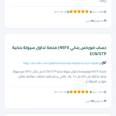
XAG/ ...
5.0 من 5 نجوم
1,548 زيارة
2017-05-26
السعودية
عربي
حساب فوركس بنكي NSFX | منصة تداول سيولة بنكية
ECN/STP
http://ar.nsfx.com/platforms/meta-trader-4/ecn-trading
شركة NSFX توفرمنصة تداول سيولة بنكية‬ ECN/STP من خلال MT4 مع سيولة
بنكية ممتازة من اكثر من 12 بنك عالمي و يتم تنفيذ صفقات مباشرة مقابل
مزودي السيولة م ...
5.0 من 5 نجوم
1,547 زيارة
2017-07-20
السعودية
عربي