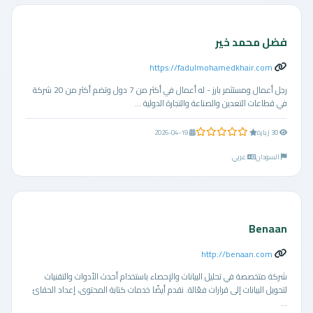
فضل محمد خير
https://fadulmohamedkhair.com
رجل أعمال ومستثمر بارز - له أعمال في أكثر من 7 دول وتضم أكثر من 20 شركة
في قطاعات التعدين والصناعة والتجارة الدولية ...
0.0 من 5 نجوم
30 زيارة
2026-04-19
السودان
عربي
Benaan
http://benaan.com
شركة متخصصة في تحليل البيانات والإحصاء باستخدام أحدث الأدوات والتقنيات
لتحويل البيانات إلى قرارات فعّالة. نقدم أيضًا خدمات كتابة المحتوى، إعداد الحقائ
...