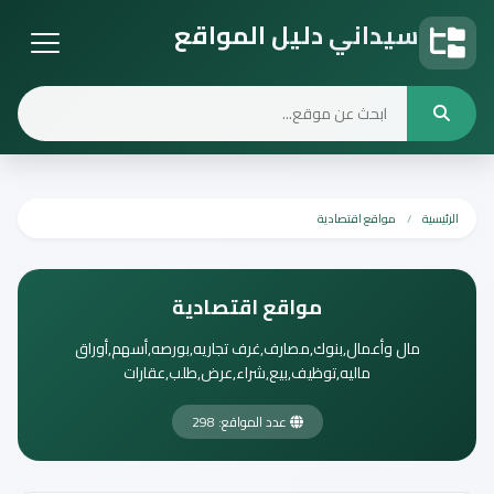
سيداني دليل المواقع
دليل المواقع
الرئيسية
مواقع اقتصادية
مواقع اقتصادية
مال وأعمال,بنوك,مصارف,غرف تجاريه,بورصه,أسهم,أوراق
ماليه,توظيف,بيع,شراء,عرض,طلب,عقارات
عدد المواقع: 298