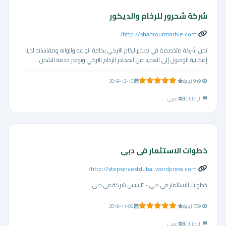
شركة شحرور للرخام والديكور
http://shahrourmarble.com/
نحن شركة متخصصة في تصديرالرخام التركي بكافة انواعه والوانه ومقاساته لدينا
إمكانية الوصول إلى العديد من المحاجر الرخام التركي وتوفير خدمة الشحن ...
5.0 من 5 نجوم
919 زيارة
2019-12-10
الإمارات
عربي
خطوات الاستثمار فى دبى
http://stepsinvestdubai.wordpress.com/
خطوات الاستثمار فى دبى - تاسيس شركة فى دبى
5.0 من 5 نجوم
769 زيارة
2019-11-06
الإمارات
عربي