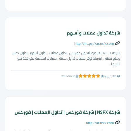
شركة تداول عملات وأسهم
http://https://ar.nsfx.com
شركة NSFX العالمية للتداول فوركس , تداول عملات , نداول اسهم , تداول ذهب
وسلع ثمينة , الشركة توفر منصات تداول حديثة , حسابات اسلامية متوافقة مع
الشرع ا ...
5.0 من 5 نجوم
1,285 زيارة
2013-02-16
شركة NSFX | شركة فوركس | تداول العملات | فوركس
http://ar.nsfx.com