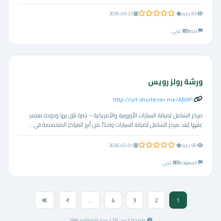
0.0 من 5 نجوم
83 زيارة
2026-03-23
مصر
عربي
ورشة رولز رويس
http://url-shortener.me/AB9P
مركز الشامل لصيانة السيارات الأوروبية والأمريكية – خبرة تثق بها وجودة تعتمد
عليها يُعد مركز الشامل لصيانة السيارات واحدًا من أبرز المراكز المتخصصة في ...
0.0 من 5 نجوم
90 زيارة
2026-02-01
السعودية
عربي
...
4
3
2
1
صفحة 1 من 15 | عدد المواقع: 298