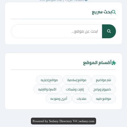
بحث سريع
أقسام الموقع
نشر مواضيع
مواقع إسلامية
مواقع إخباريه
كمبيوتر وبرامج
إنترنت وشبكات
الأسرة والترفيه
مواقع طبيه
منتديات
أخرى ومنوعه
Powered by Sedany Directory V4 | sedany.com