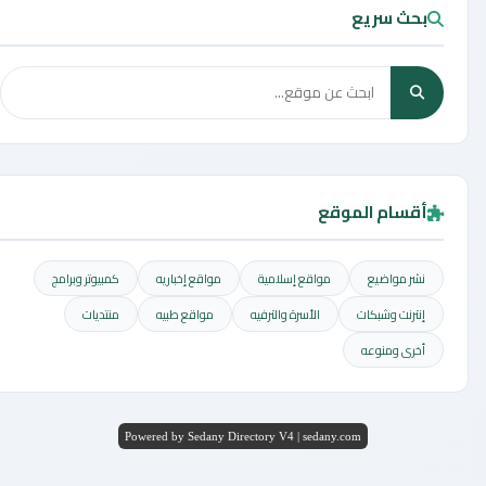
بحث سريع
أقسام الموقع
نشر مواضيع
مواقع إسلامية
مواقع إخباريه
كمبيوتر وبرامج
إنترنت وشبكات
الأسرة والترفيه
مواقع طبيه
منتديات
أخرى ومنوعه
Powered by Sedany Directory V4 | sedany.com