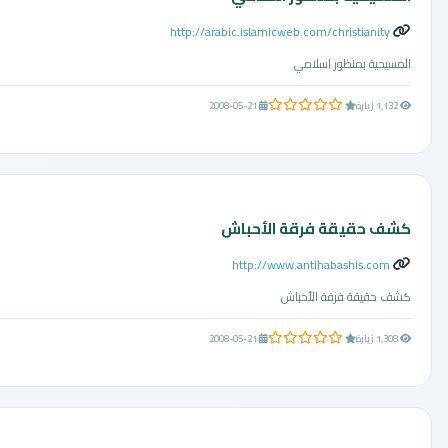
http://arabic.islamicweb.com/christianity
المسيحية بمنظور اسلامي
0.0 من 5 نجوم
1,132 زيارة
2008-05-21
كشف حقيقة فرقة الأحباش
http://www.antihabashis.com
كشف حقيقة فرقة الأحباش
0.0 من 5 نجوم
1,308 زيارة
2008-05-21