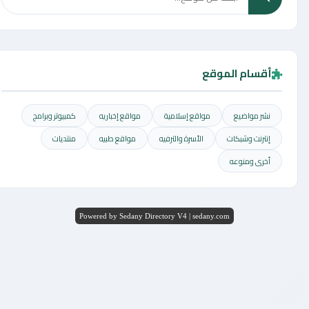
أقسام الموقع
نشر مواضيع
مواقع إسلامية
مواقع إخباريه
كمبيوتر وبرامج
إنترنت وشبكات
الأسرة والترفيه
مواقع طبيه
منتديات
أخرى ومنوعه
Powered by Sedany Directory V4 | sedany.com