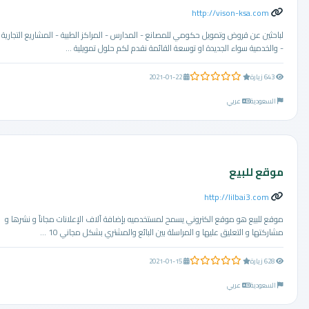
http://vison-ksa.com
لباحثين عن قروض وتمويل حكومي للمصانع - المدارس - المراكز الطبية - المشاريع التجارية
- والخدمية سواء الجديدة او توسعة القائمة نقدم لكم حلول تمويلية ...
0.0 من 5 نجوم
643 زيارة
2021-01-22
السعودية
عربي
موقع للبيع
http://lilbai3.com
موقع للبيع هو موقع الكتروني يسمح لمستخدميه بإضافة آلاف الإعلانات مجانآ و نشرها و
مشاركتها و التعليق عليها و المراسلة بين البائع والمشتري بشكل مجاني 10 ...
0.0 من 5 نجوم
628 زيارة
2021-01-15
السعودية
عربي