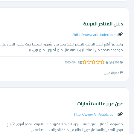
دليل المتاجر العربية
http://www.arb-index.com/
واحد من أهم الأدلة الخاصة بالمتاجر الإليكترونية في الشروق الأوسط حيث يحتوي الدليل علي
مجموعة ضخمة من المتاجر الإليكترونية مثل متجر أمازون، متجر نون، م ...
0.0 من 5 نجوم
596 زيارة
2020-08-12
مصر
عربي
عين عربيه للاستثمارات
http://www.AinArabia.com
موسوعة الأعمال . عين عربية . سوق التجارة الالكترونية عبر الانترنت : تقدم أقوى وأسرع
فرص التصدير والاستثمار حول العالم فى كافة المجالات .... صناعة , ز ...