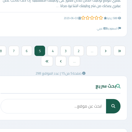
عبقري موقع توظيف أفضل مكان للعثور على وظيفتك المستقبلية. إذا كنت صاحب عمل
عبقري يمكنك من نشر وظيفتك الشاغرة مجانا. ...
0.0 من 5 نجوم
588 زيارة
2020-06-03
السعودية
عربي
8
7
6
5
4
3
2
...
...
صفحة 5 من 15 | عدد المواقع: 298
بحث سريع