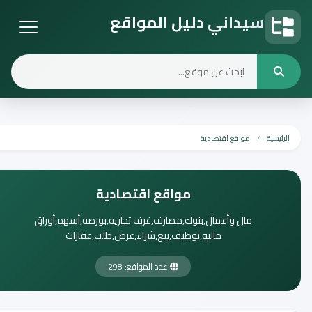
سيداني دليل المواقع
دليل المواقع
الرئيسية
مواقع اقتصادية
مواقع اقتصادية
مال وأعمال,بنوك,مصارف,غرف تجاريه,بورصه,أسهم,أوراق
ماليه,توظيف,بيع,شراء,عرض,طلب,عقارات
عدد المواقع: 298