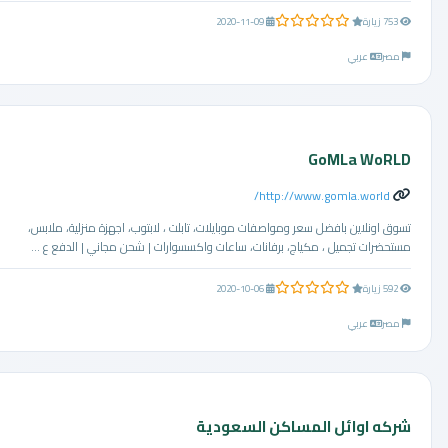
0.0 من 5 نجوم
753 زيارة
2020-11-09
مصر
عربي
GoMLa WoRLD
http://www.gomla.world/
تسوق اونلاين بافضل سعر ومواصفات موبايلات، تابلت ، لابتوب، اجهزة منزلية، ملابس،
مستحضرات تجميل ، مكياج، برفانات، ساعات واكسسوارات | شحن مجاني | الدفع ع ...
0.0 من 5 نجوم
592 زيارة
2020-10-06
مصر
عربي
شركه اوائل المساكن السعودية