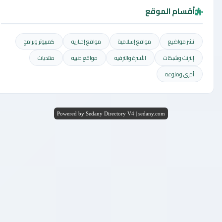
أقسام الموقع
نشر مواضيع
مواقع إسلامية
مواقع إخباريه
كمبيوتر وبرامج
إنترنت وشبكات
الأسرة والترفيه
مواقع طبيه
منتديات
أخرى ومنوعه
Powered by Sedany Directory V4 | sedany.com