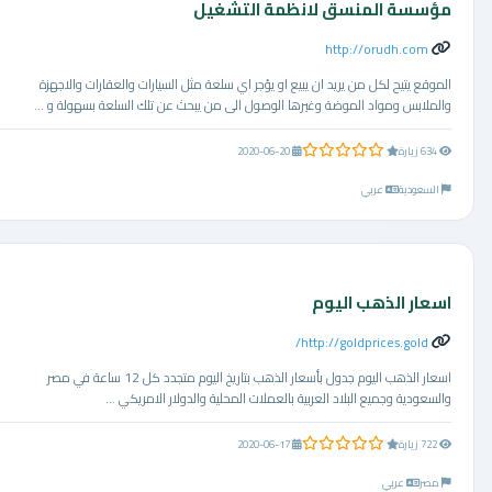
مؤسسة المنسق لانظمة التشغيل
http://orudh.com
الموقع يتيح لكل من يريد ان يبيع او يؤجر اي سلعة مثل السيارات والعقارات والاجهزة
والملابس ومواد الموضة وغيرها الوصول الى من يبحث عن تلك السلعة بسهولة و ...
0.0 من 5 نجوم
634 زيارة
2020-06-20
السعودية
عربي
اسعار الذهب اليوم
http://goldprices.gold/
اسعار الذهب اليوم جدول بأسعار الذهب بتاريخ اليوم متجدد كل 12 ساعة في مصر
والسعودية وجميع البلاد العربية بالعملات المحلية والدولار الامريكي ...
0.0 من 5 نجوم
722 زيارة
2020-06-17
مصر
عربي