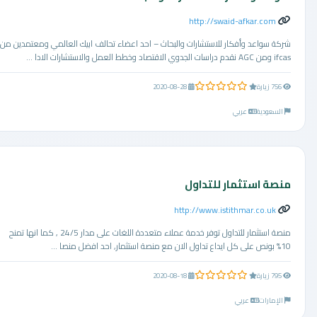
http://swaid-afkar.com
شركة سواعد وأفكار للاستشارات والبحاث – احد اعضاء تحالف ابيك العالمي ومعتمدين من
ifcas ومن AGC نقدم دراسات الجدوي الاقتصاد وخطط العمل والاستشارات الادا ...
0.0 من 5 نجوم
756 زيارة
2020-08-28
السعودية
عربي
منصة استثمار للتداول
http://www.istithmar.co.uk
منصة استثمار للتداول توفر خدمة عملاء متعددة اللغات على مدار 24/5 , كما انها تمنح
10% بونص على كل ايداع تداول الان مع منصة استثمار, احد افضل منصا ...
0.0 من 5 نجوم
795 زيارة
2020-08-18
الإمارات
عربي