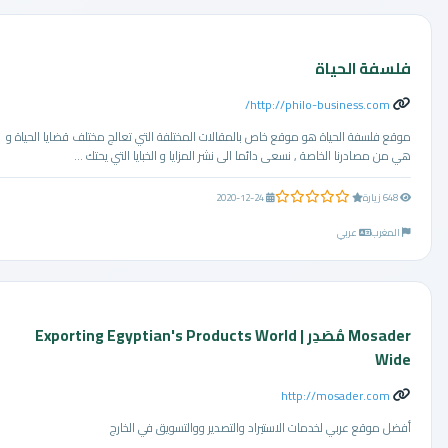
فلسفة الحياة
http://philo-business.com/
موقع فلسفة الحياة هو موقع خاص بالمقالات المختلفة التي تعالج مختلف قضايا الحياة و
هي من مصادرنا الخاصة , نسعى دائما الى نشر المزايا و الخبايا التي يحتك ...
0.0 من 5 نجوم
648 زيارة
2020-12-24
المغرب
عربي
Mosader مُصَدِر | Exporting Egyptian's Products World
Wide
http://mosader.com
أفضل موقع عربي لخدمات الاستيراد والتصدير ووالتسويق في الخارج