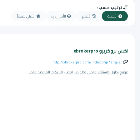
ترتيب حسب:
الأحدث
الأقدم
الأكثر زيارة
الأعلى تقييماً
اكس بروكربرو xbrokerpro
http://xbrokerpro.com/index.php?lang=ar
موقع تداول واستثمار عالمي وهو من افضل الشركات المرخصه عالميا