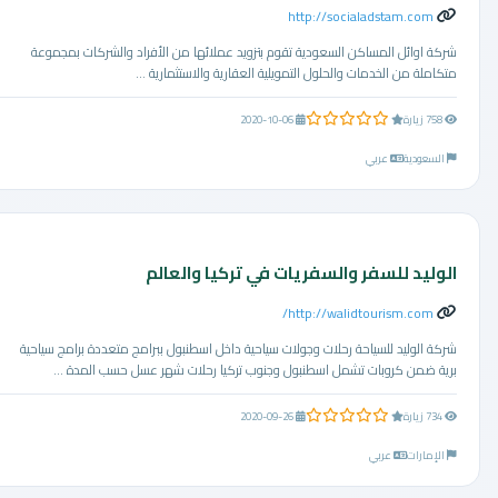
http://socialadstam.com
شركة اوائل المساكن السعودية تقوم بتزويد عملائها من الأفراد والشركات بمجموعة
متكاملة من الخدمات والحلول التمويلية العقارية والاستثمارية ...
0.0 من 5 نجوم
758 زيارة
2020-10-06
السعودية
عربي
الوليد للسفر والسفريات في تركيا والعالم
http://walidtourism.com/
شركة الوليد للسياحة رحلات وجولات سياحية داخل اسطنبول ببرامج متعددة برامج سياحية
برية ضمن كروبات تشمل اسطنبول وجنوب تركيا رحلات شهر عسل حسب المدة ...
0.0 من 5 نجوم
734 زيارة
2020-09-26
الإمارات
عربي