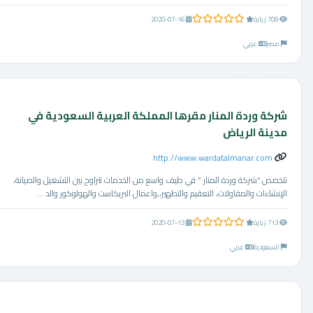
0.0 من 5 نجوم
709 زيارة
2020-07-16
مصر
عربي
شركة وردة المنار مقرها المملكة العربية السعودية في
مدينة الرياض
http://www.wardatalmanar.com
تتخصص “شركة وردة المنار ” في طيف واسع من الخدمات تتراوح بين التشغيل والصيانة،
الإنشاءات والمقاولات، التعقيم والتطهير،,واعمال البريكاست والهولوكور والد ...
0.0 من 5 نجوم
713 زيارة
2020-07-13
السعودية
عربي