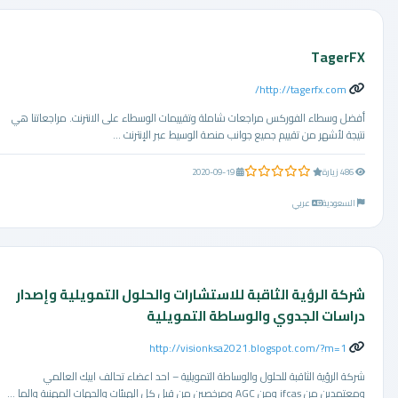
TagerFX
http://tagerfx.com/
أفضل وسطاء الفوركس مراجعات شاملة وتقييمات الوسطاء على الانترنت. مراجعاتنا هي
نتيجة لأشهر من تقييم جميع جوانب منصة الوسيط عبر الإنترنت ...
0.0 من 5 نجوم
486 زيارة
2020-09-19
السعودية
عربي
شركة الرؤية الثاقبة للاستشارات والحلول التمويلية وإصدار
دراسات الجدوي والوساطة التمويلية
http://visionksa2021.blogspot.com/?m=1
شركة الرؤية الثاقبة للحلول والوساطة التمويلية – احد اعضاء تحالف ابيك العالمي
ومعتمدين من ifcas ومن AGC ومرخصين من قبل كل الهيئات والجهات المهنية والما ...