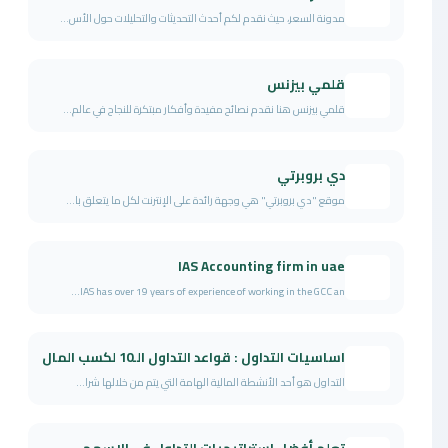
مدونة السعر، حيث نقدم لكم أحدث التحديثات والتحليلات حول الأس...
قلمي بيزنس
قلمي بيزنس هنا نقدم نصائح مفيدة وأفكار مبتكرة للنجاح في عالم...
دي بروبرتي
موقع "دي بروبرتي" هي وجهة رائدة على الإنترنت لكل ما يتعلق با...
IAS Accounting firm in uae
IAS has over 19 years of experience of working in the GCC an...
اساسيات التداول : قواعد التداول الـ10 لكسب المال
التداول هو أحد الأنشطة المالية الهامة التي يتم من خلالها شرا...