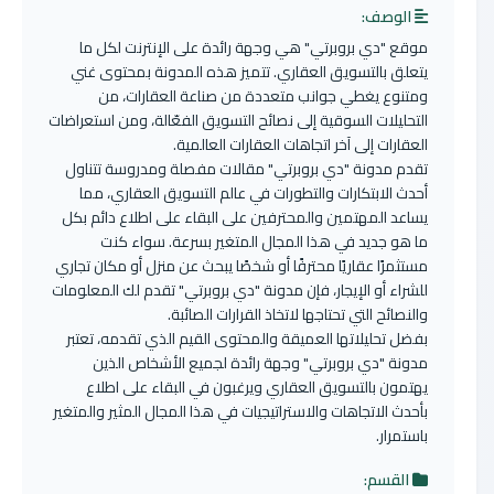
الوصف:
موقع "دي بروبرتي" هي وجهة رائدة على الإنترنت لكل ما
يتعلق بالتسويق العقاري. تتميز هذه المدونة بمحتوى غني
ومتنوع يغطي جوانب متعددة من صناعة العقارات، من
التحليلات السوقية إلى نصائح التسويق الفعّالة، ومن استعراضات
العقارات إلى آخر اتجاهات العقارات العالمية.
تقدم مدونة "دي بروبرتي" مقالات مفصلة ومدروسة تتناول
أحدث الابتكارات والتطورات في عالم التسويق العقاري، مما
يساعد المهتمين والمحترفين على البقاء على اطلاع دائم بكل
ما هو جديد في هذا المجال المتغير بسرعة. سواء كنت
مستثمرًا عقاريًا محترفًا أو شخصًا يبحث عن منزل أو مكان تجاري
للشراء أو الإيجار، فإن مدونة "دي بروبرتي" تقدم لك المعلومات
والنصائح التي تحتاجها لاتخاذ القرارات الصائبة.
بفضل تحليلاتها العميقة والمحتوى القيم الذي تقدمه، تعتبر
مدونة "دي بروبرتي" وجهة رائدة لجميع الأشخاص الذين
يهتمون بالتسويق العقاري ويرغبون في البقاء على اطلاع
بأحدث الاتجاهات والاستراتيجيات في هذا المجال المثير والمتغير
باستمرار.
القسم: