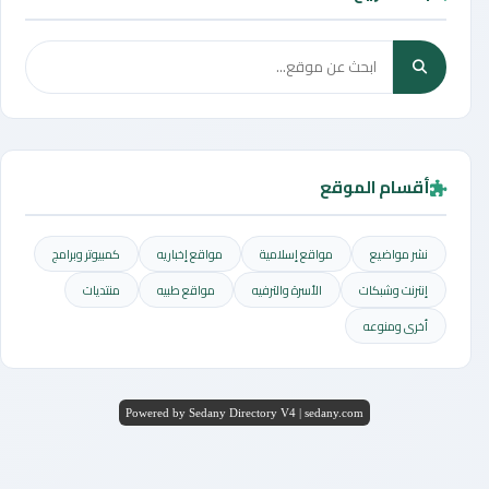
أقسام الموقع
نشر مواضيع
مواقع إسلامية
مواقع إخباريه
كمبيوتر وبرامج
إنترنت وشبكات
الأسرة والترفيه
مواقع طبيه
منتديات
أخرى ومنوعه
Powered by Sedany Directory V4 | sedany.com