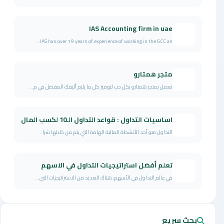
IAS Accounting firm in uae
IAS has over 19 years of experience of working in the GCC an...
متجر همتارو
نعمل بمتجر همتارو بكل حب لتوفير كل ما يلزم أليفك المفضل في م...
اساسيات التداول : قواعد التداول الـ10 لكسب المال
التداول هو أحد الأنشطة المالية الهامة التي يتم من خلالها شرا...
تعلم أفضل استراتيجيات التداول في الاسهم
في عالم التداول في الأسهم، هناك العديد من الاستراتيجيات التي...
بحث سريع