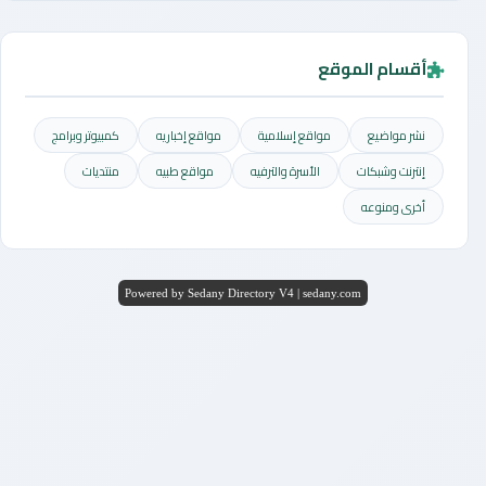
أقسام الموقع
نشر مواضيع
مواقع إسلامية
مواقع إخباريه
كمبيوتر وبرامج
إنترنت وشبكات
الأسرة والترفيه
مواقع طبيه
منتديات
أخرى ومنوعه
Powered by Sedany Directory V4 | sedany.com