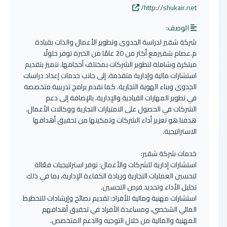
http://shukair.net/
الوصف:
شركة شقير لدراسة الجدوى وتطوير الأعمال والذات بقيادة
م.عصام شقيرمع أكثر من 20 عامًا من الخبرة توفر حلولًا
مبتكرة وشاملة لتطوير الشركات بمختلف أحجامها. نتميز بتقديم
استشارات مالية وإدارية متقدمة، إلى جانب خدمات إعداد دراسات
الجدوى وبناء الهوية التجارية. كما نقدم برامج تدريبية متخصصة
في تطوير المهارات القيادية والإدارية، بالإضافة إلى دعم
الشركات في الحصول على الامتيازات التجارية ووكالات الأعمال.
هدفنا هو تعزيز أداء الشركات وتمكينها من تحقيق أهدافها
الاستراتيجية.
خدمات شركة شقير:
استشارات إدارية للشركات والأعمال: توفر استراتيجيات فعّالة
لتحسين العمليات التجارية وزيادة الكفاءة الإدارية، بما في ذلك
تحليل الأداء وتحديد فرص التحسين.
استشارات مهنية ومالية للأفراد: تقديم نصائح وإرشادات للتخطيط
المالي الشخصي، ومساعدة الأفراد في تحقيق أهدافهم
المهنية والمالية من خلال التوجيه والدعم المتخصص.