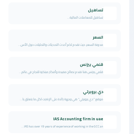
تساهيل
تساهيل للمعاملات المالية...
السعر
مدونة السعر، حيث نقدم لكم أحدث التحديثات والتحليلات حول الأس...
قلمي بيزنس
قلمي بيزنس هنا نقدم نصائح مفيدة وأفكار مبتكرة للنجاح في عالم...
دي بروبرتي
موقع "دي بروبرتي" هي وجهة رائدة على الإنترنت لكل ما يتعلق با...
IAS Accounting firm in uae
IAS has over 19 years of experience of working in the GCC an...