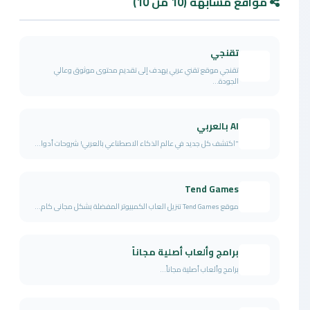
مواقع مشابهة (10 من 10)
تقنجي
تقنجي موقع تقني عربي يهدف إلى تقديم محتوى موثوق وعالي
الجودة...
AI بالعربي
"اكتشف كل جديد في عالم الذكاء الاصطناعي بالعربي! شروحات أدوا...
Tend Games
موقع Tend Games تنزيل العاب الكمبيوتر المفضلة بشكل مجانى كام...
برامج وألعاب أصلية مجاناً
برامج وألعاب أصلية مجاناً...