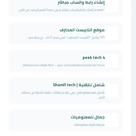
إنشاء رابط واتساب مباشر
"wsend إنشاء رابط واتساب مباشر بدون حفظ الرقم لم يعد من الض...
موقع التايبست المحترف
???? برنامج "التايبست المحترف" ليس مجرد أداة... بل رحلة نحو...
4 peek tech
Welcome to 4Peek Tech – your ultimate destination for the la...
شامل للتقنية | Shamll tech
شامل هو موقع تقني عربي يقدم مقالات تقنية شاملة في مختلف
المج...
جمال للمعلوميات
مدونة تقنية معلوماتية...