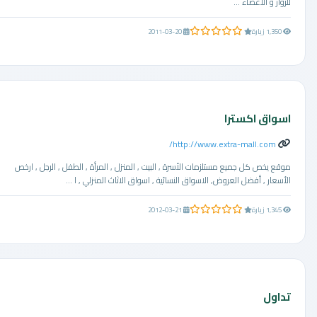
للزوار و الاعضاء ...
0.0 من 5 نجوم
1,350 زيارة
2011-03-20
اسواق اكسترا
http://www.extra-mall.com/
موقع يخص كل جميع مستلزمات الأسرة , البيت , المنزل , المرأة , الطفل , الرجل , ارخص
الأسعار , أفضل العروض, الاسواق النسائية , اسواق الاثاث المنزلي , ا ...
0.0 من 5 نجوم
1,345 زيارة
2012-03-21
تداول