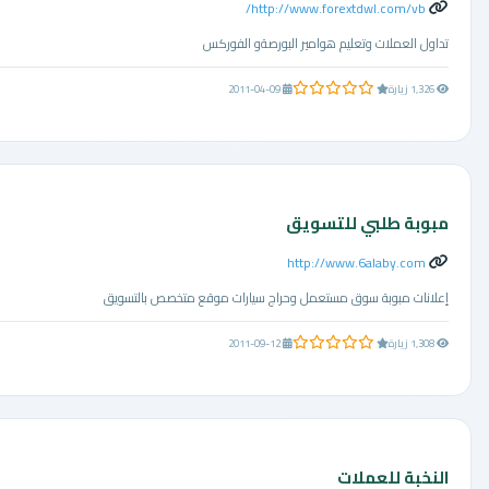
http://www.forextdwl.com/vb/
تداول العملات وتعليم هوامير البورصةو الفوركس
0.0 من 5 نجوم
1,326 زيارة
2011-04-09
مبوبة طلبي للتسويق
http://www.6alaby.com
إعلانات مبوبة سوق مستعمل وحراج سيارات موقع متخصص بالتسويق
0.0 من 5 نجوم
1,308 زيارة
2011-09-12
النخبة للعملات