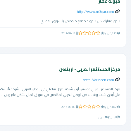
مبوبة عقار
http://www.m3qar.com
سوق عقارك بكل سهولة موقع متخصص بالتسويق العقاري
0.0 من 5 نجوم
1,410 زيارة
2011-09-11
مركز المستثمر العربي- ارينسن
http://arincen.com/
مركز المستثمر العربي مؤسس أول شبكة تداول تفاعلي في الوطن العربي. الشركة تأسست
على أيدي شباب وشابات من الوطن العربي المختصين في اسواق المال بشكل عام وس ...
0.0 من 5 نجوم
1,402 زيارة
2017-09-06
البحرين
عربي