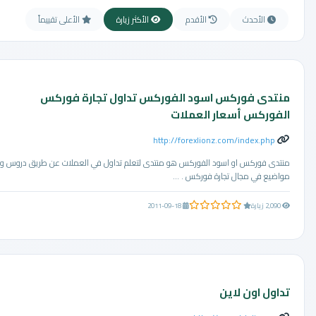
الأحدث
الأقدم
الأكثر زيارة
الأعلى تقييماً
منتدى فوركس اسود الفوركس تداول تجارة فوركس
الفوركس أسعار العملات
http://forexlionz.com/index.php
منتدى فوركس او اسود الفوركس هو منتدى لتعلم تداول في العملات عن طريق دروس و
مواضيع في مجال تجارة فوركس . ...
0.0 من 5 نجوم
2,090 زيارة
2011-09-18
تداول اون لاين