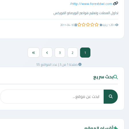
http://www.forextdwl.com/
تداول العملات وتعليم هوامير البورصةو الفوركس
0.0 من 5 نجوم
1,251 زيارة
2011-04-10
3
2
1
صفحة 1 من 3 | عدد المواقع: 55
بحث سريع
أقسام الموقع