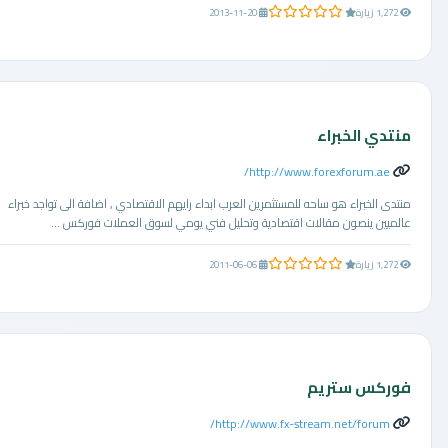
0.0 من 5 نجوم
1,272 زيارة
2013-11-20
منتدي الخبراء
http://www.forexforum.ae/
منتدى الخبراء هو ساحه للمستثمرين العرب ابداء رايهم الاقتصادي , اضافة الى تواجد خبراء
عالميين ينصون مقالات اقتصادية وتحليل فني يومي لسوق العملات فوركس ...
0.0 من 5 نجوم
1,272 زيارة
2011-06-06
فوركس ستريم
http://www.fx-stream.net/forum/