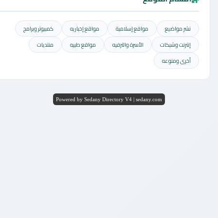
نشر مواضيع
مواقع إسلامية
مواقع إخباريه
كمبيوتر وبرامج
إنترنت وشبكات
الأسرة والترفيه
مواقع طبيه
منتديات
أخرى ومنوعه
Powered by Sedany Directory V4 | sedany.com