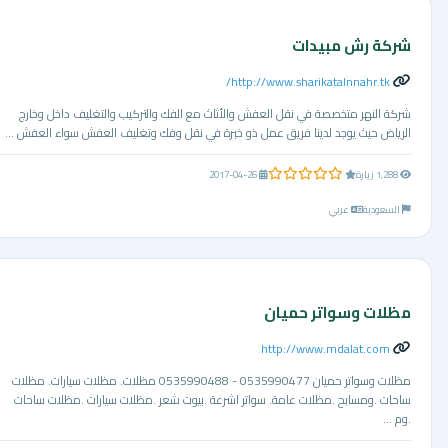
شركة رش مبيدات
http://www.sharikatalnnahr.tk/
شركة النهر متخصصة في نقل العفش والأثاث مع الفك والتركيب والتغليف داخل وخارج
الرياض حيث يوجد لدينا فريق عمل ذو خبرة في نقل وفك وتغليف العفش سواء العفش ...
0.0 من 5 نجوم
1,288 زيارة
2017-04-26
السعودية
عربي
مظلات وسواتر حميان
http://www.mdalat.com
مظلات وسواتر حميان 0535990477 - 0535990488 مظلات. مظلات سيارات. مظلات
ساحات .ومسابح .مظلات عامة. سواتر اشرعة .بيوت شعر .مظلات سيارات .مظلات ساحات
.وم ...