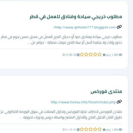
مطلوب خريجي سياحة وفنادق للعمل في قطر
http://www.qtrhotel777.blogspot.com/
مطلوب خريجي سياحة وفنادق خبرة أو حديثي التخرج للعمل فى فندق خمس نجوم في قطر
ذكور وإناث ولا يشترط السن أو سنة التخرج مرتبات ممتازة - حوافز عل ...
0.0 من 5 نجوم
1,396 زيارة
2013-09-29
منتدى فوركس
http://www.forexu.info/forum/index.php
منتدى الفوركس لاحتراف تجارة الفوركس وتداول العملات في سوق البورصة الالكتروني عن
طريق اتقان التحليل الفني والتداول المتميز بواسطة دروس ودورات تكوينية. ...
0.0 من 5 نجوم
1,383 زيارة
2011-12-31