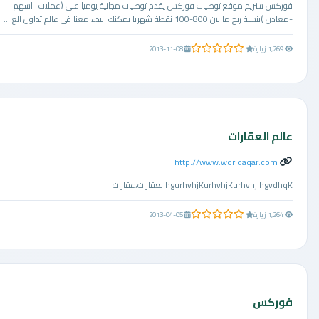
فوركس ستريم موقع توصيات فوركس يقدم توصيات مجانية يوميا على (عملات -اسهم
-معادن )بنسبة ربح ما بين 800-100 نقطة شهريا يمكنك البدء معنا فى عالم تداول الع ...
0.0 من 5 نجوم
1,269 زيارة
2013-11-08
عالم العقارات
http://www.worldaqar.com
hgurhvhjKurhvhjKurhvhj hgvdhqKالعقارات،عقارات
0.0 من 5 نجوم
1,264 زيارة
2013-04-05
فوركس