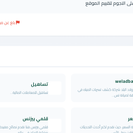
على النجوم لتقييم الموقع
بلغ عن م
weladba
تساهيل
 ولاد البلد شركة كشف تسربات المياه في
تساهيل للمعاملات المالية...
قة لصيانة تس...
عر
قلمي بيزنس
 السعر، حيث نقدم لكم أحدث التحديثات
قلمي بيزنس هنا نقدم نصائح مفيدة 
ليلات حول الأس...
مبتكرة للنجاح في عالم...