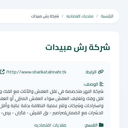
الرئيسية
منتديات اقتصاديه
شركة رش مبيدات
شركة رش مبيدات
الرابط:
http://www.sharikatalnnahr.tk/
الوصف:
شركة النهر متخصصة في نقل العفش والأثاث مع الفك والت
نقل وفك وتغليف العفش سواء العفش المنزلي أو الع
واستراحات وشركات وتتم عملية النظافة بدقة عالية وأقل 
الحشرات مع الضمان(صراصير - بق الفرش - فئران - برص- نمل أبيض ) رش د
القسم:
منتديات اقتصاديه