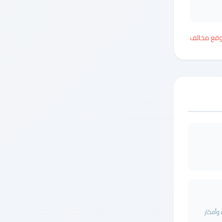
وقع مخالف
وأفكار