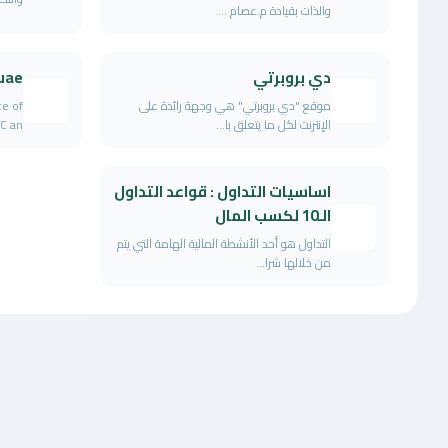
والذات بقيادة م.عصام ...
دي بروبرتي
 uae
موقع "دي بروبرتي" هي وجهة رائدة على
ce of
الإنترنت لكل ما يتعلق با...
an...
اساسيات التداول : قواعد التداول
الـ10 لكسب المال
التداول هو أحد الأنشطة المالية الهامة التي يتم
من خلالها شرا...