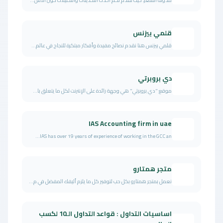
مدونة السعر، حيث نقدم لكم أحدث التحديثات والتحليلات حول الأس...
قلمي بيزنس
قلمي بيزنس هنا نقدم نصائح مفيدة وأفكار مبتكرة للنجاح في عالم...
دي بروبرتي
موقع "دي بروبرتي" هي وجهة رائدة على الإنترنت لكل ما يتعلق با...
IAS Accounting firm in uae
IAS has over 19 years of experience of working in the GCC an...
متجر همتارو
نعمل بمتجر همتارو بكل حب لتوفير كل ما يلزم أليفك المفضل في م...
اساسيات التداول : قواعد التداول الـ10 لكسب