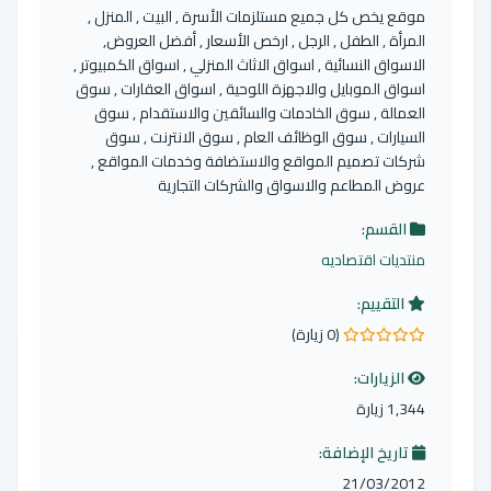
موقع يخص كل جميع مستلزمات الأسرة , البيت , المنزل ,
المرأة , الطفل , الرجل , ارخص الأسعار , أفضل العروض,
الاسواق النسائية , اسواق الاثاث المنزلي , اسواق الكمبيوتر ,
اسواق الموبايل والاجهزة اللوحية , اسواق العقارات , سوق
العمالة , سوق الخادمات والسائقين والاستقدام , سوق
السيارات , سوق الوظائف العام , سوق الانترنت , سوق
شركات تصميم المواقع والاستضافة وخدمات المواقع ,
عروض المطاعم والاسواق والشركات التجارية
القسم:
منتديات اقتصاديه
التقييم:
(0 زيارة)
0.0 من 5 نجوم
الزيارات:
1,344 زيارة
تاريخ الإضافة:
21/03/2012