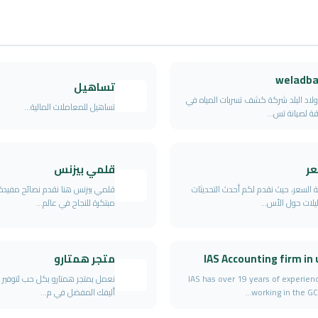
weladba
تساهيل
 ولاد البلد شركة كشف تسربات المياه في
تساهيل للمعاملات المالية...
قة لصيانة تس...
عر
قلمي بيزنس
 السعر، حيث نقدم لكم أحدث التحديثات
قلمي بيزنس هنا نقدم نصائح مفيدة 
ليلات حول الأس...
مبتكرة للنجاح في عالم...
IAS Accounting firm in
متجر همتارو
IAS has over 19 years of experien
نعمل بمتجر همتارو بكل حب لتوفير ك
working in the GCC 
أليفك المفضل في م...