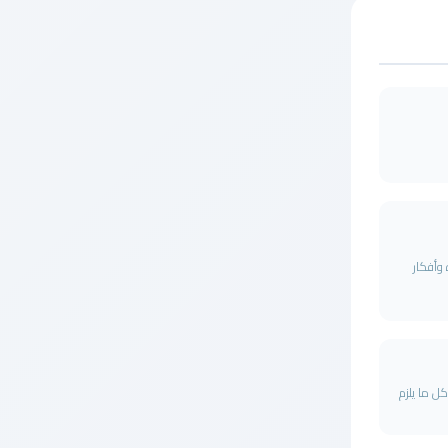
وأفكار
ل ما يلزم