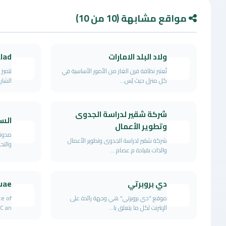
مواقع مشابهة (10 من 10)
ولاد البلد الامارات
lad
تُعتبر نظافة فرن الغاز من الأمور الأساسية في
تتميز
كل منزل حيث يُس...
الشار
شركة شقير لدراسة الجدوى
الس
وتطوير الأعمال
مدونة
شركة شقير لدراسة الجدوى وتطوير الأعمال
والتح
والذات بقيادة م.عصام ...
دي بروبرتي
 uae
موقع "دي بروبرتي" هي وجهة رائدة على
ce of
الإنترنت لكل ما يتعلق با...
an...